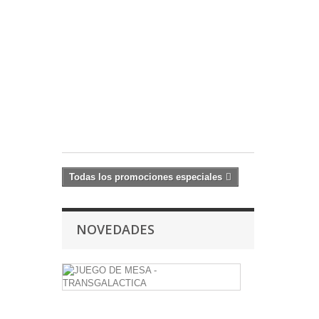
2022
Migs
Mayfeld
10
cm
17,59 €
-20%
21,99
€
Todas los promociones especiales
NOVEDADES
JUEGO
DE
MESA
-