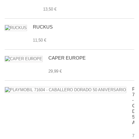
13,50 €
RUCKUS
11,50 €
CAPER EUROPE
29,99 €
PL
71
-
CA
D
50
AN
7,9