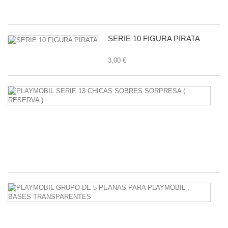
1,
SERIE 10 FIGURA PIRATA
3,00 €
P
S
1
C
S
S
38
P
G
D
5
P