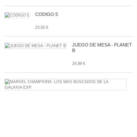
CODIGO 5
23,50 €
JUEGO DE MESA - PLANET
B
24,99 €
M
C
L
M
B
D
L
G
E