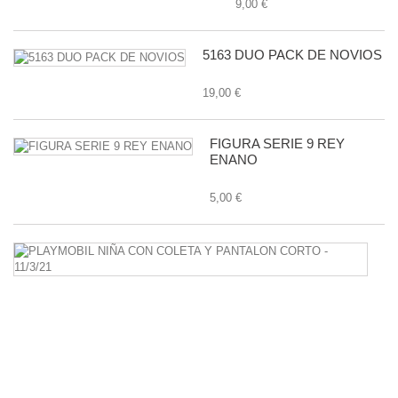
9,00 €
5163 DUO PACK DE NOVIOS
19,00 €
FIGURA SERIE 9 REY
ENANO
5,00 €
P
N
C
C
Y
P
C
-
11