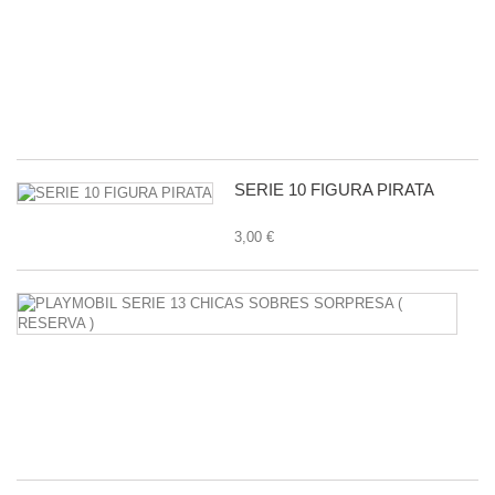
P
C
-
11
1,
SERIE 10 FIGURA PIRATA
3,00 €
P
S
1
C
S
S
38