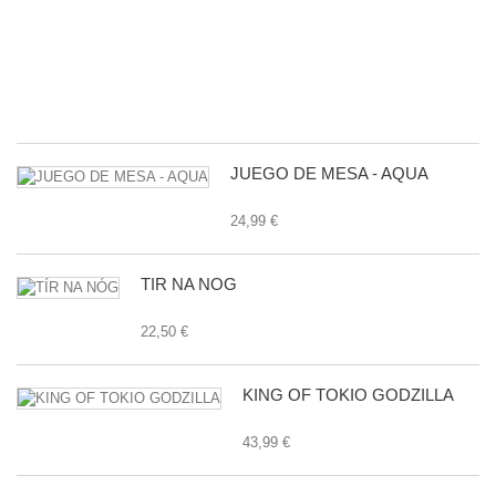
D
L
G
E
24
JUEGO DE MESA - AQUA
24,99 €
TÍR NA NÓG
22,50 €
KING OF TOKIO GODZILLA
43,99 €