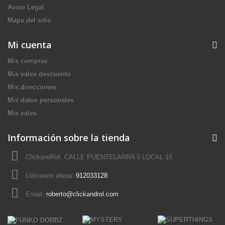
Aviso Legal
Mapa del sitio
Mi cuenta
Mis compras
Mis vales descuento
Mis direcciones
Mis datos personales
Mis vales
Información sobre la tienda
ClickandRol, CALLE PUENTELARRA 5 LOCAL 15
Llámanos ahora:
912033128
Email:
roberto@clickandrol.com