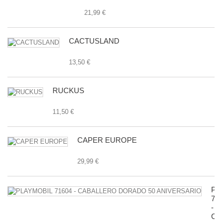
21,99 €
CACTUSLAND
13,50 €
RUCKUS
11,50 €
CAPER EUROPE
29,99 €
PL
71
-
CA