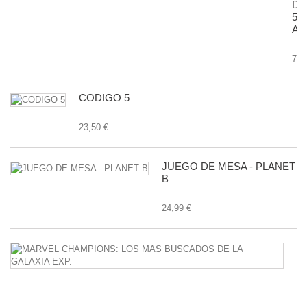
D
50
AN
7,9
CODIGO 5
23,50 €
JUEGO DE MESA - PLANET
B
24,99 €
M
C
L
M
B