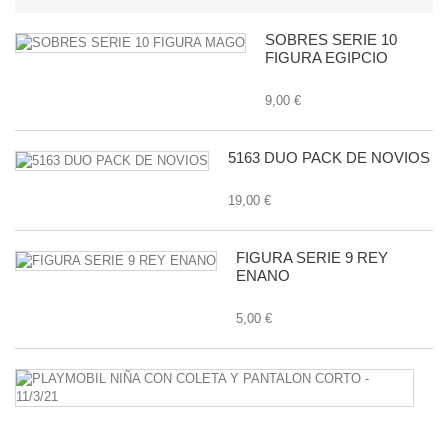
SOBRES SERIE 10
FIGURA EGIPCIO
9,00 €
5163 DUO PACK DE NOVIOS
19,00 €
FIGURA SERIE 9 REY
ENANO
5,00 €
P
N
C
C
Y