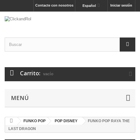
Contacte con nosotros
Iniciar sesión
Español
Carrito:
vacío
MENÚ
FUNKO POP
POP DISNEY
FUNKO POP RAYA THE
LAST DRAGON