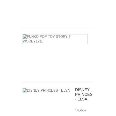
MEDIEVAL
-
25/12/15
3,50 €
FUNKO
POP
TOY
STORY
5
-
WOODY1711
14,50 €
DISNEY
PRINCESS
- ELSA
14,99 €