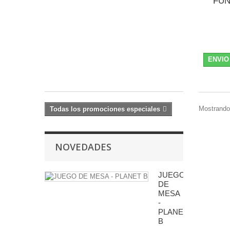
FUN
1
UD
ALEATORIA
2,69 €
-10%
ENVIO
2,99
€
Mostrando 
Todas los promociones especiales
NOVEDADES
JUEGO
DE
MESA
-
PLANET
B