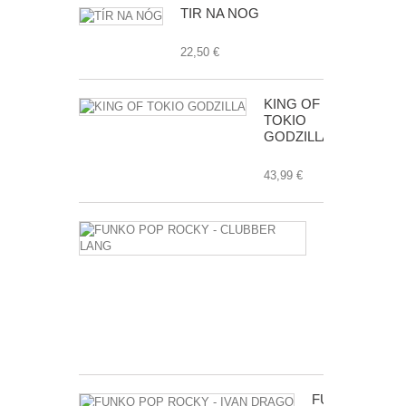
TÍR NA NÓG
22,50 €
KING OF
TOKIO
GODZILLA
43,99 €
FUNKO
POP
ROCKY
-
CLUBBER
LANG
17,99 €
FUNKO