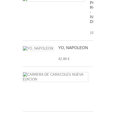
POP
ROCKY
-
IVAN
DRAGO
19,99 €
YO, NAPOLEON
42,99 €
CARRERA
DE
CARACOLE
NUEVA
EDICION
24,99 €