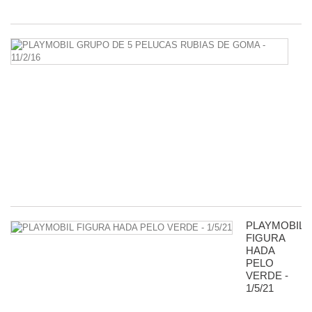
2,
P
G
D
5
P
R
D
G
-
11
8,
PLAYMOBIL
FIGURA
HADA
PELO
VERDE -
1/5/21