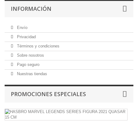
INFORMACIÓN
Envío
Privacidad
Términos y condiciones
Sobre nosotros
Pago seguro
Nuestras tiendas
PROMOCIONES ESPECIALES
H
M
L
S
F