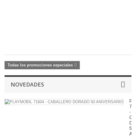
2
Q
1
C
22
27
€
Todas los promociones especiales
NOVEDADES
PL
71
-
CA
D
50
AN