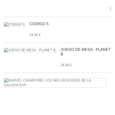
7,9
CODIGO 5
23,50 €
JUEGO DE MESA - PLANET
B
24,99 €
M
C
L
M
B
D
L
G