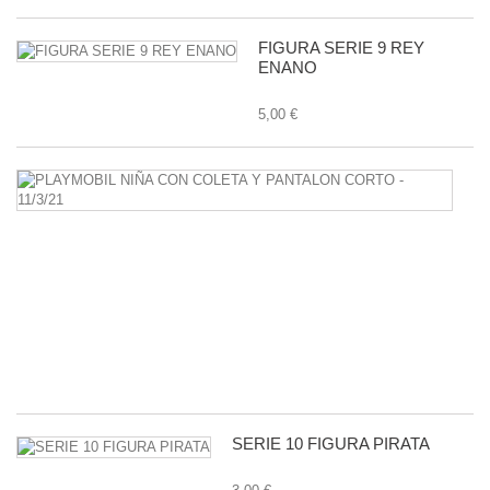
FIGURA SERIE 9 REY
ENANO
5,00 €
P
N
C
C
Y
P
C
-
11
1,
SERIE 10 FIGURA PIRATA