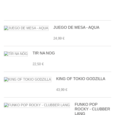
E
24
JUEGO DE MESA - AQUA
24,99 €
TÍR NA NÓG
22,50 €
KING OF TOKIO GODZILLA
43,99 €
FUNKO POP
ROCKY - CLUBBER
LANG