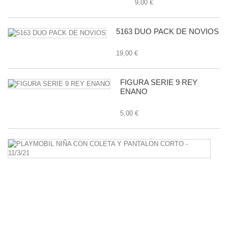
9,00 €
5163 DUO PACK DE NOVIOS
19,00 €
FIGURA SERIE 9 REY
ENANO
5,00 €
P
N
C
C
Y
P
C
-
11