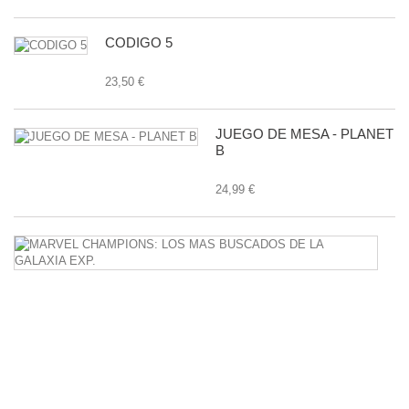
CODIGO 5
23,50 €
JUEGO DE MESA - PLANET
B
24,99 €
M
C
L
M
B
D
L
G
E