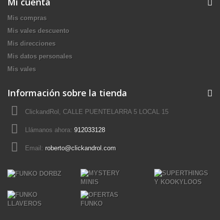
Mi cuenta
Mis compras
Mis vales descuento
Mis direcciones
Mis datos personales
Mis vales
Información sobre la tienda
ClickandRol, CALLE PUENTELARRA 5 LOCAL 15
Llámanos ahora:
912033128
Email:
roberto@clickandrol.com