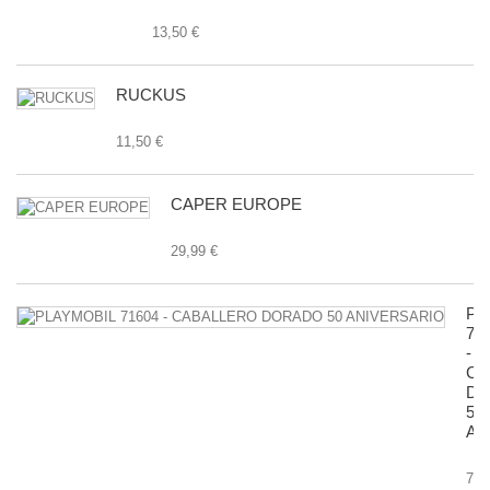
13,50 €
RUCKUS
11,50 €
CAPER EUROPE
29,99 €
PL
71
-
CA
D
50
AN
7,9