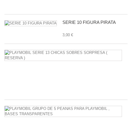
1,
SERIE 10 FIGURA PIRATA
3,00 €
P
S
1
C
S
S
38
P
G
D
5
P