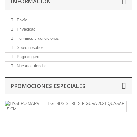
INFORMACIÓN
Envío
Privacidad
Términos y condiciones
Sobre nosotros
Pago seguro
Nuestras tiendas
PROMOCIONES ESPECIALES
H
M
L
S
F
2
Q