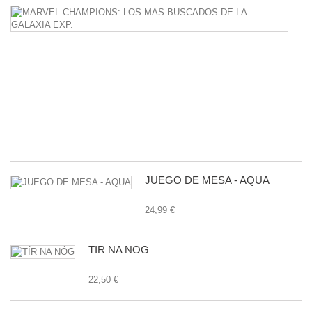
M
C
L
M
B
D
L
G
E
24
JUEGO DE MESA - AQUA
24,99 €
TÍR NA NÓG
22,50 €