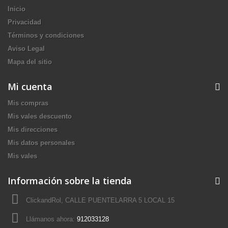
Inicio
Privacidad
Términos y condiciones
Aviso Legal
Mapa del sitio
Mi cuenta
Mis compras
Mis vales descuento
Mis direcciones
Mis datos personales
Mis vales
Información sobre la tienda
ClickandRol, CALLE PUENTELARRA 5 LOCAL 15
Llámanos ahora:
912033128