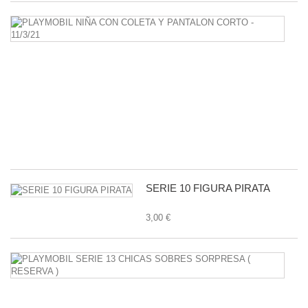
P
N
C
C
Y
P
C
-
11
1,
SERIE 10 FIGURA PIRATA
3,00 €
P
S
1
C
S