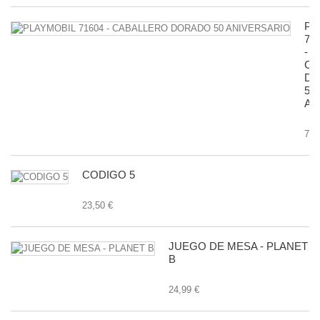
PL
71
-
CA
D
50
AN
7,9
CODIGO 5
23,50 €
JUEGO DE MESA - PLANET
B
24,99 €