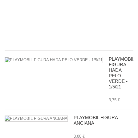
P
R
D
G
-
11
8,
PLAYMOBIL
FIGURA
HADA
PELO
VERDE -
1/5/21
3,75 €
PLAYMOBIL FIGURA
ANCIANA
3,00 €