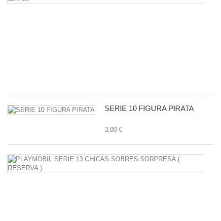
C
C
Y
P
C
-
11
1,
SERIE 10 FIGURA PIRATA
3,00 €
P
S
1
C
S
S