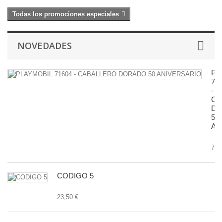
Todas los promociones especiales
NOVEDADES
PL
71
-
CA
D
50
AN
7,9
CODIGO 5
23,50 €