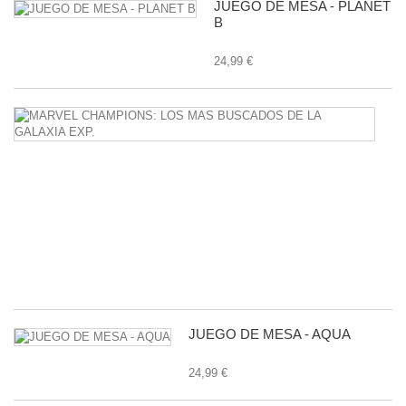
JUEGO DE MESA - PLANET
B
24,99 €
M
C
L
M
B
D
L
G
E
24
JUEGO DE MESA - AQUA
24,99 €