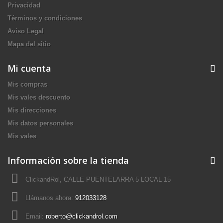
Privacidad
Términos y condiciones
Aviso Legal
Mapa del sitio
Mi cuenta
Mis compras
Mis vales descuento
Mis direcciones
Mis datos personales
Mis vales
Información sobre la tienda
ClickandRol, CALLE PUENTELARRA 5 LOCAL 15
Llámanos ahora:
912033128
Email:
roberto@clickandrol.com