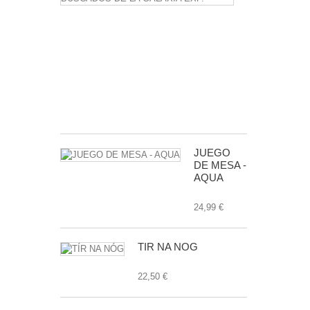
LOS
MAS
BUSCADOS
DE
LA
GALAXIA
EXP.
24,99 €
JUEGO
DE MESA -
AQUA
24,99 €
TÍR NA NÓG
22,50 €