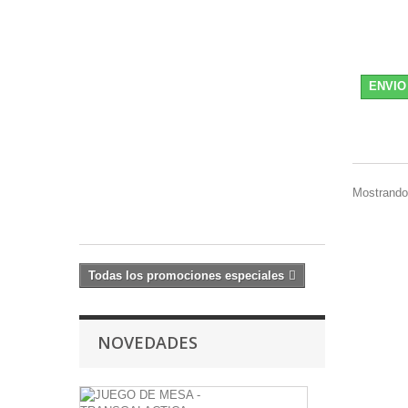
Figura
2022
Lando
Calrissian
(Skiff
ENVIO
Guard)
15
cm
25,49 €
-15%
Mostrando 
29,99
€
Todas los promociones especiales
NOVEDADES
JUEGO