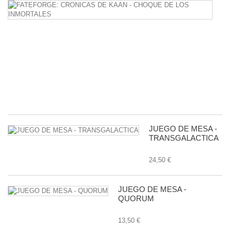
F
C
D
K
-
C
D
L
I
38
JUEGO DE MESA -
TRANSGALACTICA
24,50 €
JUEGO DE MESA -
QUORUM
13,50 €