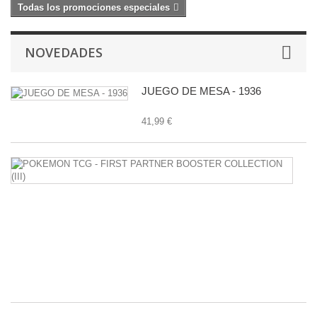
Todas los promociones especiales
NOVEDADES
JUEGO DE MESA - 1936
41,99 €
P
T
-
F
P
B
C
(II
34