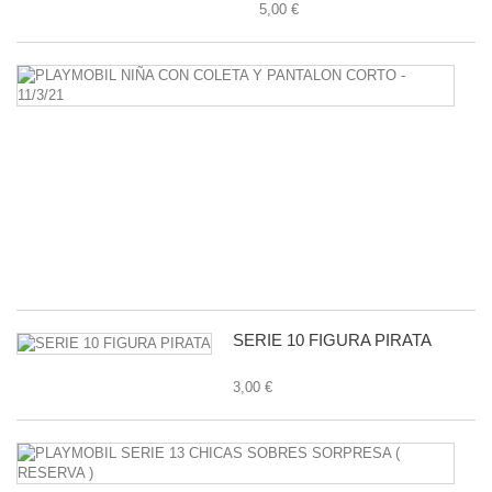
5,00 €
P
N
C
C
Y
P
C
-
11
1,
SERIE 10 FIGURA PIRATA
3,00 €
P
S
1