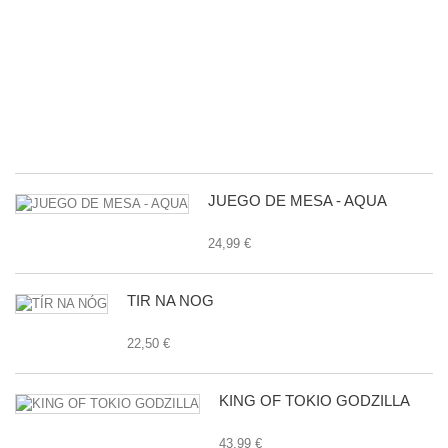
M
B
D
L
G
E
27
JUEGO DE MESA - AQUA
24,99 €
TÍR NA NÓG
22,50 €
KING OF TOKIO GODZILLA
43,99 €