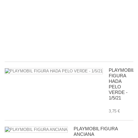
D
5
P
R
D
G
-
11
8,
PLAYMOBIL
FIGURA
HADA
PELO
VERDE -
1/5/21
3,75 €
PLAYMOBIL FIGURA
ANCIANA