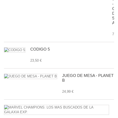
-
CA
D
50
AN
7,9
CODIGO 5
23,50 €
JUEGO DE MESA - PLANET
B
24,99 €
M
C
L