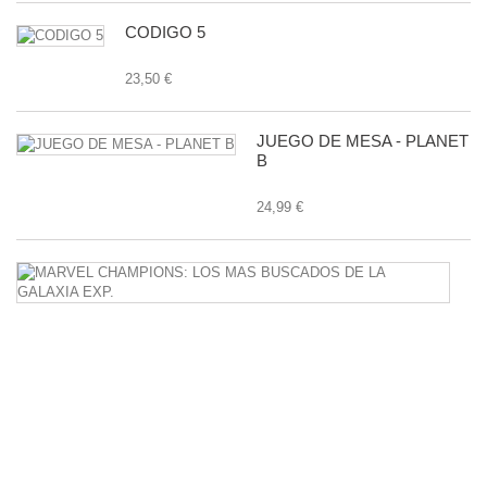
CODIGO 5
23,50 €
JUEGO DE MESA - PLANET
B
24,99 €
M
C
L
M
B
D
L
G
E
24