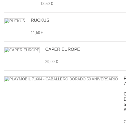
13,50 €
RUCKUS
11,50 €
CAPER EUROPE
29,99 €
PL
71
-
CA
D
50
AN
7,9