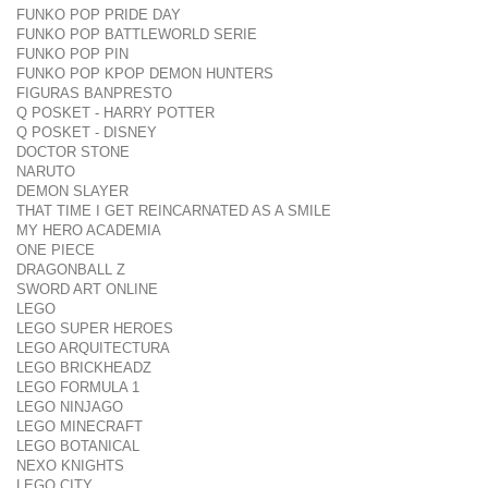
FUNKO POP PRIDE DAY
FUNKO POP BATTLEWORLD SERIE
FUNKO POP PIN
FUNKO POP KPOP DEMON HUNTERS
FIGURAS BANPRESTO
Q POSKET - HARRY POTTER
Q POSKET - DISNEY
DOCTOR STONE
NARUTO
DEMON SLAYER
THAT TIME I GET REINCARNATED AS A SMILE
MY HERO ACADEMIA
ONE PIECE
DRAGONBALL Z
SWORD ART ONLINE
LEGO
LEGO SUPER HEROES
LEGO ARQUITECTURA
LEGO BRICKHEADZ
LEGO FORMULA 1
LEGO NINJAGO
LEGO MINECRAFT
LEGO BOTANICAL
NEXO KNIGHTS
LEGO CITY