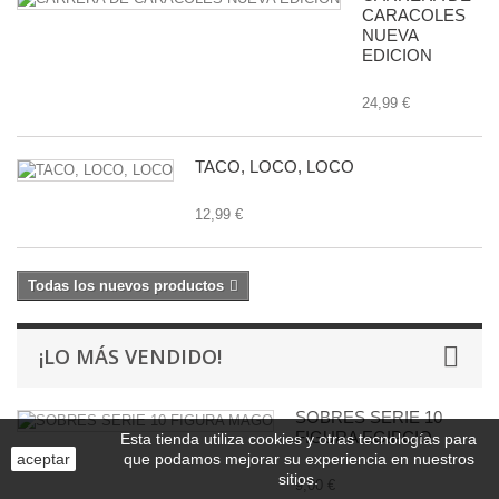
CARACOLES
NUEVA
EDICION
24,99 €
TACO, LOCO, LOCO
12,99 €
Todas los nuevos productos
¡LO MÁS VENDIDO!
SOBRES SERIE 10
FIGURA EGIPCIO
Esta tienda utiliza cookies y otras tecnologías para
aceptar
que podamos mejorar su experiencia en nuestros
sitios.
9,00 €