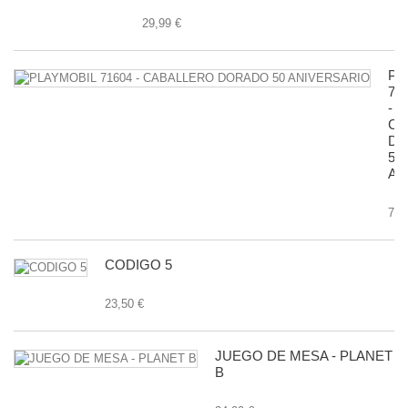
29,99 €
PL
71
-
CA
D
50
AN
7,9
CODIGO 5
23,50 €
JUEGO DE MESA - PLANET
B