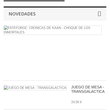
NOVEDADES
F
C
D
K
-
C
D
L
I
38
JUEGO DE MESA -
TRANSGALACTICA
24,50 €