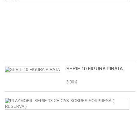
C
C
Y
P
C
-
11
1,
SERIE 10 FIGURA PIRATA
3,00 €
P
S
1
C
S
S