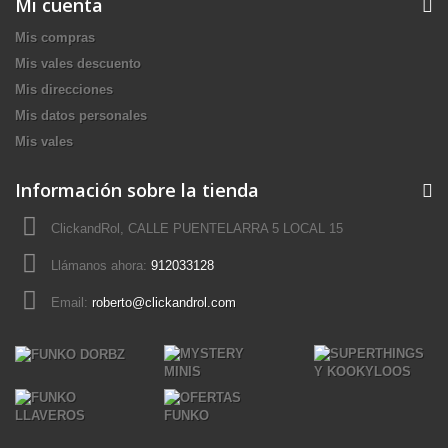
Mi cuenta
Mis compras
Mis vales descuento
Mis direcciones
Mis datos personales
Mis vales
Información sobre la tienda
ClickandRol, CALLE PUENTELARRA 5 LOCAL 15
Llámanos ahora:
912033128
Email:
roberto@clickandrol.com