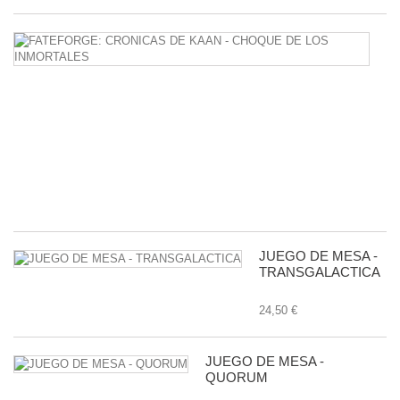
F
C
D
K
-
C
D
L
I
38
JUEGO DE MESA -
TRANSGALACTICA
24,50 €
JUEGO DE MESA -
QUORUM