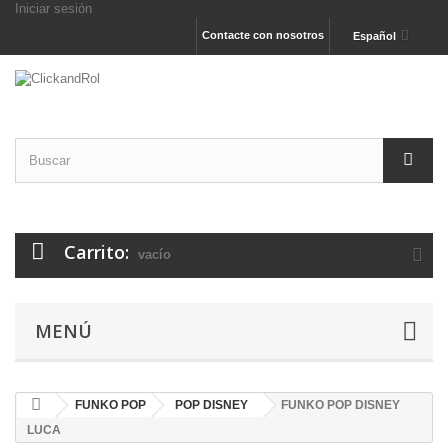
Iniciar sesión
Contacte con nosotros
Español
Carrito:
vacío
MENÚ
FUNKO POP
POP DISNEY
FUNKO POP DISNEY
LUCA