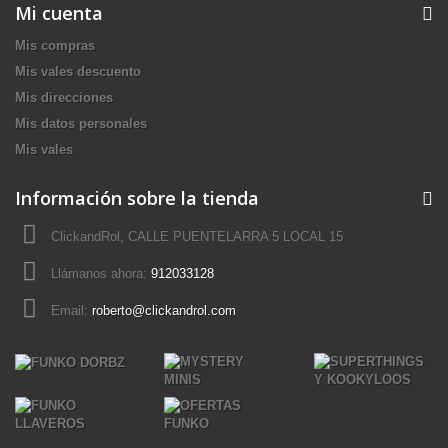
Mi cuenta
Mis compras
Mis vales descuento
Mis direcciones
Mis datos personales
Mis vales
Información sobre la tienda
ClickandRol, CALLE PUENTELARRA 5 LOCAL 15
Llámanos ahora:
912033128
Email:
roberto@clickandrol.com