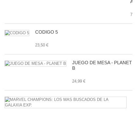
AN
7,9
CODIGO 5
23,50 €
JUEGO DE MESA - PLANET
B
24,99 €
M
C
L
M
B
D
L