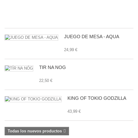
G
E
27
JUEGO DE MESA - AQUA
24,99 €
TÍR NA NÓG
22,50 €
KING OF TOKIO GODZILLA
43,99 €
Todas los nuevos productos