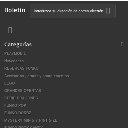
Boletín
Categorías
PLAYMOBIL
Novedades
RESERVAS FUNKO
Accesorios , armas y complementos
LEGO
GRANDES OFERTAS
SERIE DRAGONES
FUNKO POP
FUNKO DORBZ
MYSTERY MINIS Y PINT SIZE
FUNKO ROCK CANDY