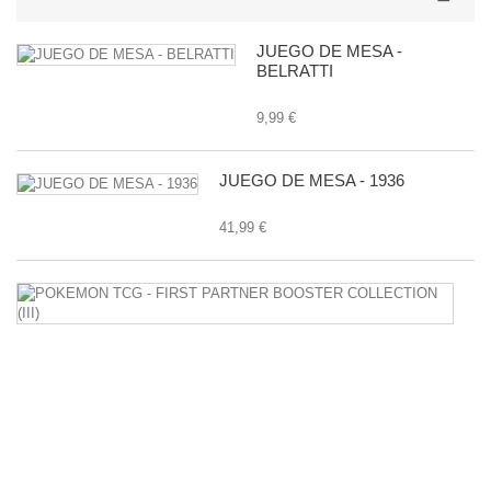
JUEGO DE MESA -
BELRATTI
9,99 €
JUEGO DE MESA - 1936
41,99 €
P
T
-
F
P
B
C
(II
34