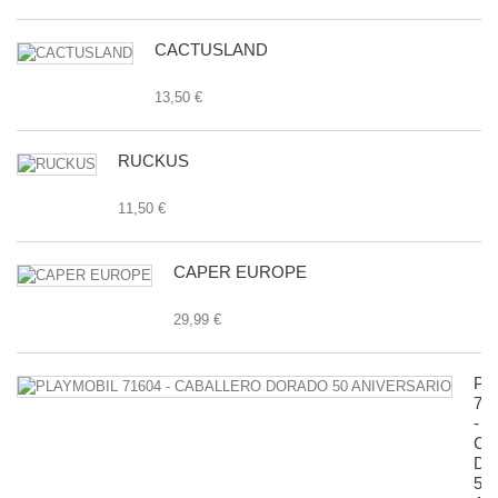
CACTUSLAND
13,50 €
RUCKUS
11,50 €
CAPER EUROPE
29,99 €
PL
71
-
CA
D
50