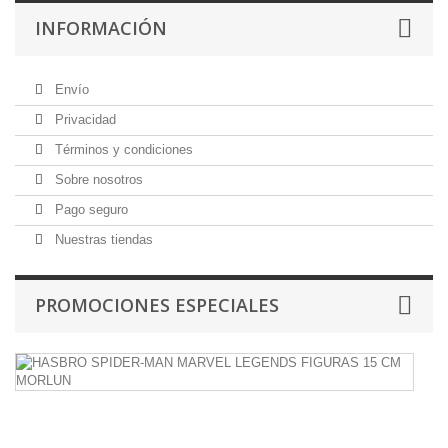
INFORMACIÓN
Envío
Privacidad
Términos y condiciones
Sobre nosotros
Pago seguro
Nuestras tiendas
PROMOCIONES ESPECIALES
H
S
M
M
L