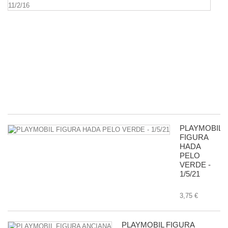
G
D
5
P
R
D
G
-
11
8,
PLAYMOBIL
FIGURA
HADA
PELO
VERDE -
1/5/21
3,75 €
PLAYMOBIL FIGURA