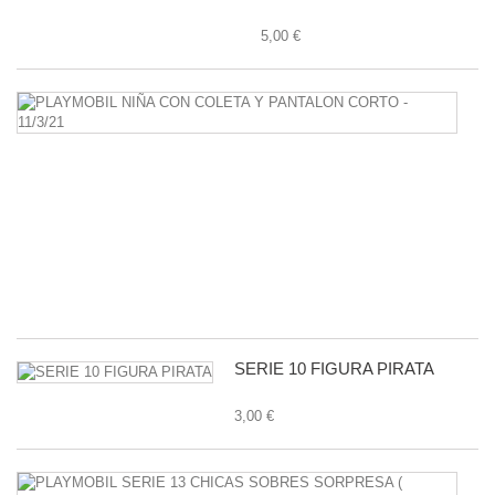
5,00 €
P
N
C
C
Y
P
C
-
11
1,
SERIE 10 FIGURA PIRATA
3,00 €
P