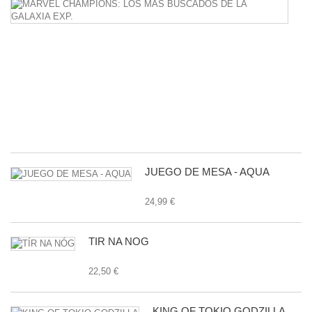
M
C
L
M
B
D
L
G
E
24
JUEGO DE MESA - AQUA
24,99 €
TÍR NA NÓG
22,50 €
KING OF TOKIO GODZILLA