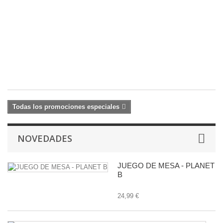
F
1
C
M
23
29
€
Todas los promociones especiales
NOVEDADES
JUEGO DE MESA - PLANET
B
24,99 €