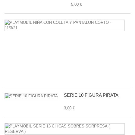
5,00 €
P
N
C
C
Y
P
C
-
11
1,
SERIE 10 FIGURA PIRATA
3,00 €
P
S