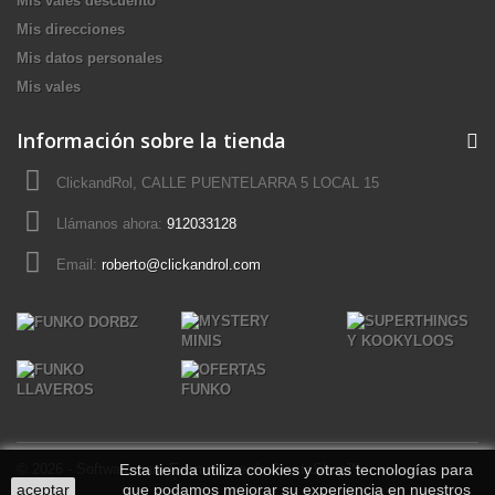
Mis vales descuento
Mis direcciones
Mis datos personales
Mis vales
Información sobre la tienda
ClickandRol, CALLE PUENTELARRA 5 LOCAL 15
Llámanos ahora:
912033128
Email:
roberto@clickandrol.com
© 2026 - Software para Ecommerce de PrestaShop™
Esta tienda utiliza cookies y otras tecnologías para
aceptar
que podamos mejorar su experiencia en nuestros