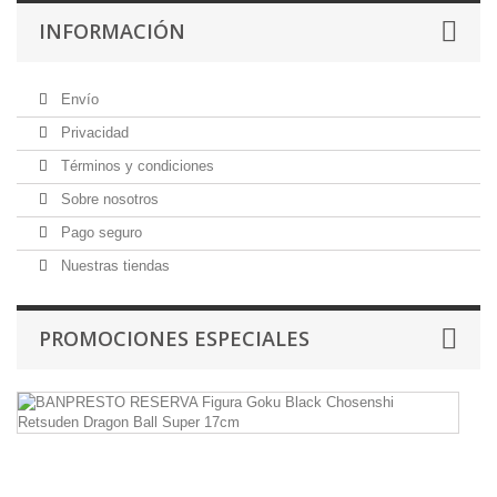
INFORMACIÓN
Envío
Privacidad
Términos y condiciones
Sobre nosotros
Pago seguro
Nuestras tiendas
PROMOCIONES ESPECIALES
B
Fi
G
Bl
C