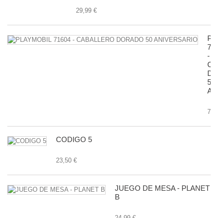
29,99 €
PL
71
-
CA
D
50
AN
7,9
CODIGO 5
23,50 €
JUEGO DE MESA - PLANET
B
24,99 €