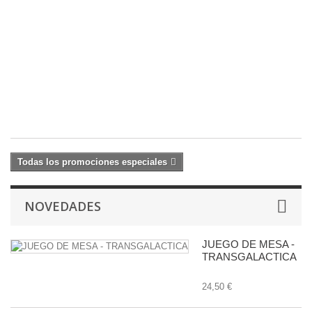
R
D
Ba
S
1
26
27
€
Todas los promociones especiales
NOVEDADES
JUEGO DE MESA -
TRANSGALACTICA
24,50 €