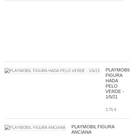
D
5
P
R
D
G
-
11
8,
PLAYMOBIL
FIGURA
HADA
PELO
VERDE -
1/5/21
3,75 €
PLAYMOBIL FIGURA
ANCIANA