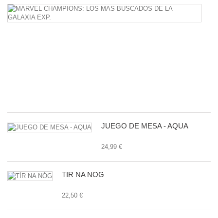
M
C
L
M
B
D
L
G
E
24
JUEGO DE MESA - AQUA
24,99 €
TÍR NA NÓG
22,50 €