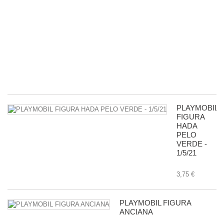
5
P
R
D
G
-
11
8,
PLAYMOBIL
FIGURA
HADA
PELO
VERDE -
1/5/21
3,75 €
PLAYMOBIL FIGURA
ANCIANA