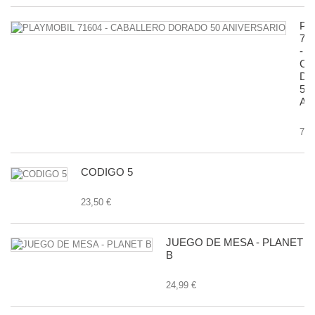
PL
71
-
CA
D
50
AN
7,9
CODIGO 5
23,50 €
JUEGO DE MESA - PLANET
B
24,99 €