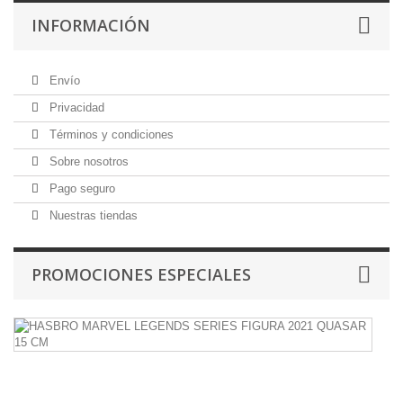
INFORMACIÓN
Envío
Privacidad
Términos y condiciones
Sobre nosotros
Pago seguro
Nuestras tiendas
PROMOCIONES ESPECIALES
H
M
L
S
F