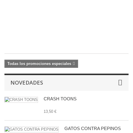
2
Q
1
C
22
27
€
Todas los promociones especiales
NOVEDADES
CRASH TOONS
13,50 €
GATOS CONTRA PEPINOS