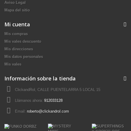
Aviso Legal
Mapa del sitio
Mi cuenta
Mis compras
Mis vales descuento
Mis direcciones
Mis datos personales
Mis vales
Información sobre la tienda
ClickandRol, CALLE PUENTELARRA 5 LOCAL 15
Llámanos ahora:
912033128
Email:
roberto@clickandrol.com