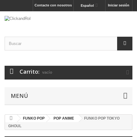
Contacte con nosotros
Iniciar sesión
Español
Carrito:
vacío
MENÚ
FUNKO POP
POP ANIME
FUNKO POP TOKYO
GHOUL