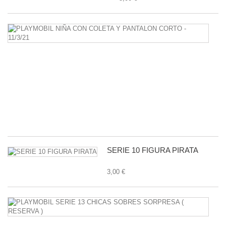
P
N
C
C
Y
P
C
-
11
1,
SERIE 10 FIGURA PIRATA
3,00 €
P
S
1