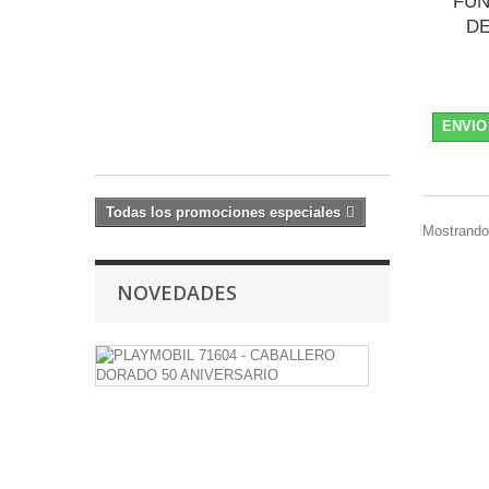
FUN
DR.
DE
STRANGE
23,99 €
-20%
29,99
ENVIO
€
Todas los promociones especiales
Mostrando 
NOVEDADES
PLAYMOBIL
71604
-
CABALLERO
DORADO
50
ANIVERSAR