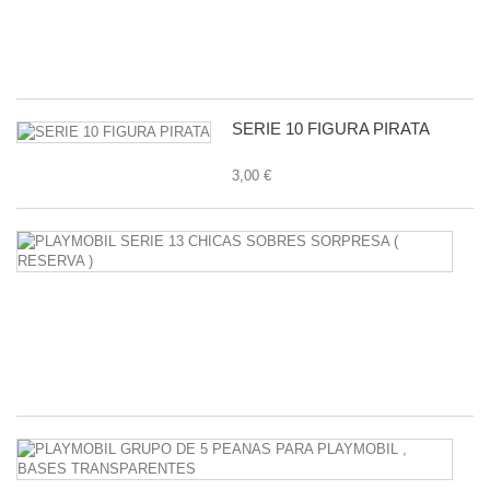
11
1,
SERIE 10 FIGURA PIRATA
3,00 €
P
S
1
C
S
S
38
P
G
D