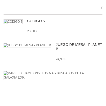
7,9
CODIGO 5
23,50 €
JUEGO DE MESA - PLANET
B
24,99 €
M
C
L
M
B
D
L
G