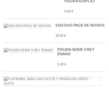
FIGURA EGIPCIO
9,00 €
5163 DUO PACK DE NOVIOS
19,00 €
FIGURA SERIE 9 REY
ENANO
5,00 €
P
N
C
C
Y
P
C
-