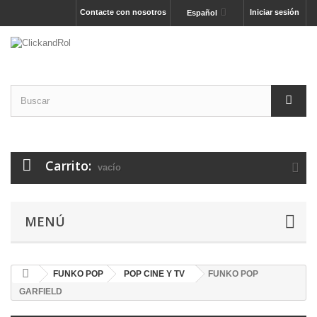
Contacte con nosotros
Iniciar sesión
Español
Carrito:
vacío
MENÚ
FUNKO POP
POP CINE Y TV
FUNKO POP
GARFIELD