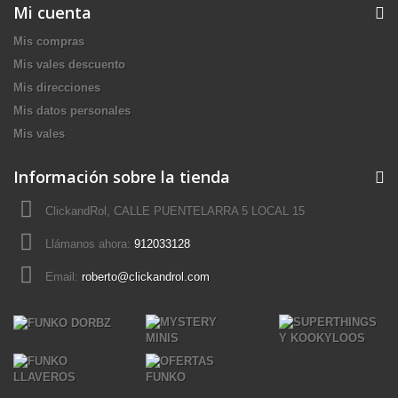
Mi cuenta
Mis compras
Mis vales descuento
Mis direcciones
Mis datos personales
Mis vales
Información sobre la tienda
ClickandRol, CALLE PUENTELARRA 5 LOCAL 15
Llámanos ahora:
912033128
Email:
roberto@clickandrol.com