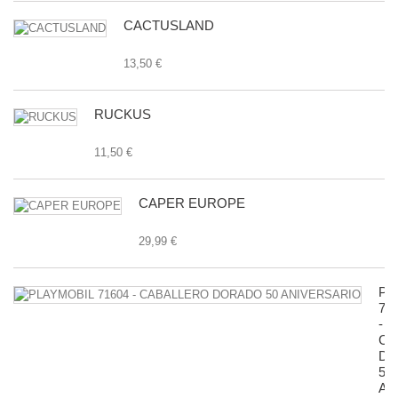
CACTUSLAND
13,50 €
RUCKUS
11,50 €
CAPER EUROPE
29,99 €
PL
71
-
CA
D
50
AN