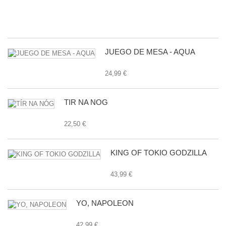
E
24
JUEGO DE MESA - AQUA
24,99 €
TÍR NA NÓG
22,50 €
KING OF TOKIO GODZILLA
43,99 €
YO, NAPOLEON
42,99 €