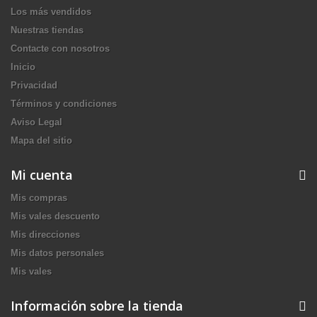
Los más vendidos
Nuestras tiendas
Contacte con nosotros
Inicio
Privacidad
Términos y condiciones
Aviso Legal
Mapa del sitio
Mi cuenta
Mis compras
Mis vales descuento
Mis direcciones
Mis datos personales
Mis vales
Información sobre la tienda