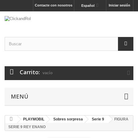
Contacte con nosotros
Iniciar sesión
Español
Carrito:
vacío
MENÚ
PLAYMOBIL
Sobres sorpresa
Serie 9
FIGURA
SERIE 9 REY ENANO