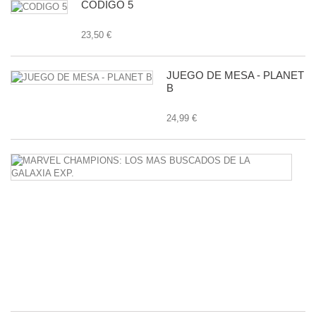
CODIGO 5
23,50 €
JUEGO DE MESA - PLANET
B
24,99 €
M
C
L
M
B
D
L
G
E
24