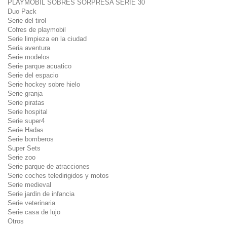
PLAYMOBIL SOBRES SORPRESA SERIE 30
Duo Pack
Serie del tirol
Cofres de playmobil
Serie limpieza en la ciudad
Seria aventura
Serie modelos
Serie parque acuatico
Serie del espacio
Serie hockey sobre hielo
Serie granja
Serie piratas
Serie hospital
Serie super4
Serie Hadas
Serie bomberos
Super Sets
Serie zoo
Serie parque de atracciones
Serie coches teledirigidos y motos
Serie medieval
Serie jardin de infancia
Serie veterinaria
Serie casa de lujo
Otros