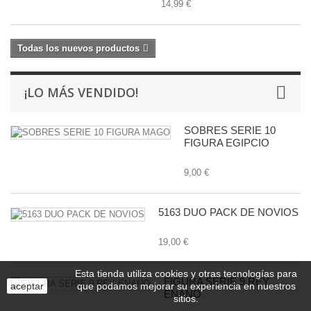
14,99 €
Todas los nuevos productos
¡LO MÁS VENDIDO!
SOBRES SERIE 10
FIGURA EGIPCIO
9,00 €
5163 DUO PACK DE NOVIOS
19,00 €
Esta tienda utiliza cookies y otras tecnologías para
FIGURA SERIE 9 REY
aceptar
que podamos mejorar su experiencia en nuestros
ENANO
sitios.