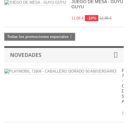
JUEGO DE MESA - GUYU
GUYU
-10%
11,66 €
12,95 €
Todas los promociones especiales
NOVEDADES
PL
71
-
CA
D
50
AN
7,9