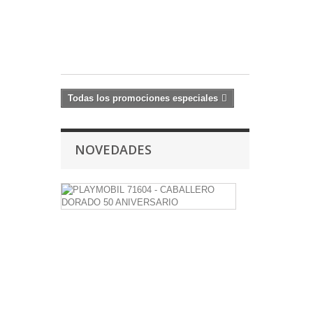
13,49 €
-10%
14,99
€
Todas los promociones especiales
NOVEDADES
PLAYMOBIL
71604
-
CABALLERO
DORADO
50
ANIVERSAR
7,99 €