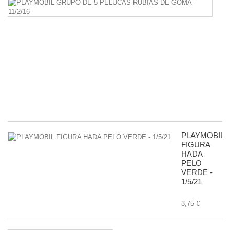
P
G
D
5
P
R
D
G
-
11
8,
PLAYMOBIL
FIGURA
HADA
PELO
VERDE -
1/5/21
3,75 €