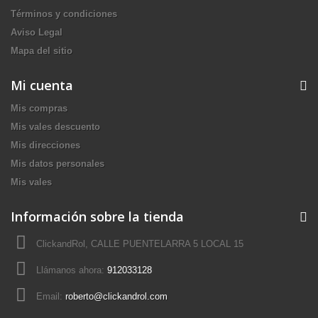
Términos y condiciones
Aviso Legal
Mapa del sitio
Mi cuenta
Mis compras
Mis vales descuento
Mis direcciones
Mis datos personales
Mis vales
Información sobre la tienda
ClickandRol, CALLE PUENTELARRA 5 LOCAL 15
Llámanos ahora:
912033128
Email:
roberto@clickandrol.com