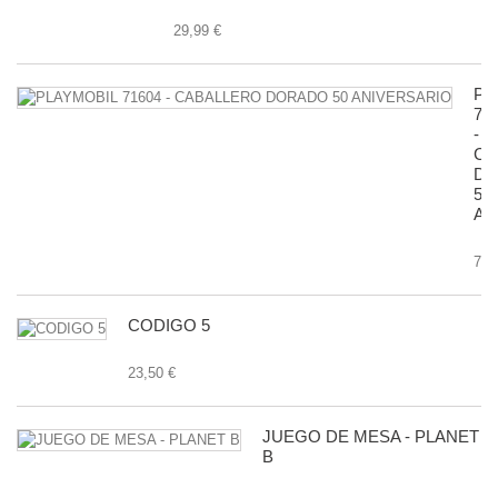
29,99 €
PL
71
-
CA
D
50
AN
7,9
CODIGO 5
23,50 €
JUEGO DE MESA - PLANET
B