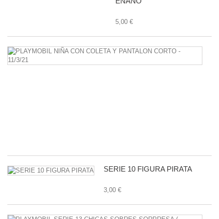
ENANO
5,00 €
P
N
C
C
Y
P
C
-
11
1,
SERIE 10 FIGURA PIRATA
3,00 €
P