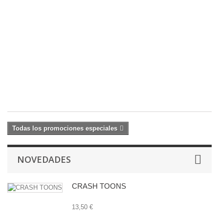
Fi
2
M
Ma
1
c
17
21
€
Todas los promociones especiales
NOVEDADES
CRASH TOONS
13,50 €