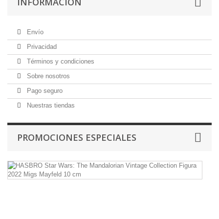
INFORMACIÓN
Envío
Privacidad
Términos y condiciones
Sobre nosotros
Pago seguro
Nuestras tiendas
PROMOCIONES ESPECIALES
H
St
W
T
Ma
Vi
Co