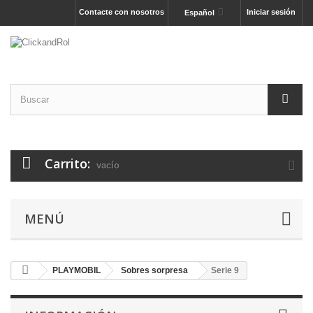
Contacte con nosotros
Iniciar sesión
Español
Carrito:
vacío
MENÚ
PLAYMOBIL
Sobres sorpresa
Serie 9