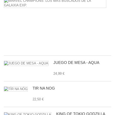
C
L
M
B
D
L
G
E
24
JUEGO DE MESA - AQUA
24,99 €
TÍR NA NÓG
22,50 €
KING OF TOKIO GODZILLA