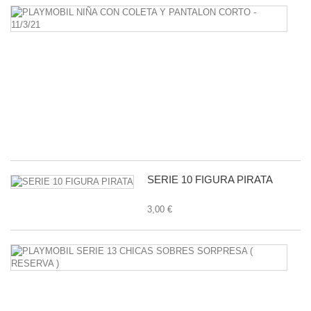
P
N
C
C
Y
P
C
-
11
1,
SERIE 10 FIGURA PIRATA
3,00 €
P
S
1
C
S