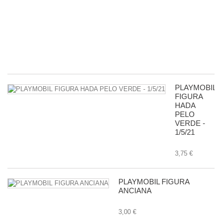
R
D
G
-
11
8,
PLAYMOBIL
FIGURA
HADA
PELO
VERDE -
1/5/21
3,75 €
PLAYMOBIL FIGURA
ANCIANA
3,00 €