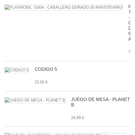
PL
71
-
CA
D
50
AN
7,9
CODIGO 5
23,50 €
JUEGO DE MESA - PLANET
B
24,99 €
M