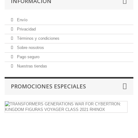
INFORMACIÓN
Envío
Privacidad
Términos y condiciones
Sobre nosotros
Pago seguro
Nuestras tiendas
PROMOCIONES ESPECIALES
T
G
W
F
C
K
F