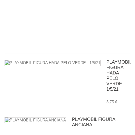
P
R
D
G
-
11
8,
PLAYMOBIL
FIGURA
HADA
PELO
VERDE -
1/5/21
3,75 €
PLAYMOBIL FIGURA
ANCIANA