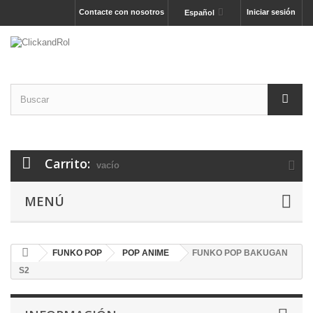
Contacte con nosotros
Iniciar sesión
Español
Carrito:
vacío
MENÚ
FUNKO POP
POP ANIME
FUNKO POP BAKUGAN
S2