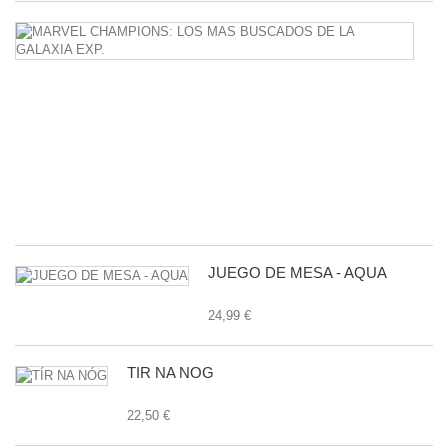
M
C
L
M
B
D
L
G
E
24
JUEGO DE MESA - AQUA
24,99 €
TÍR NA NÓG
22,50 €