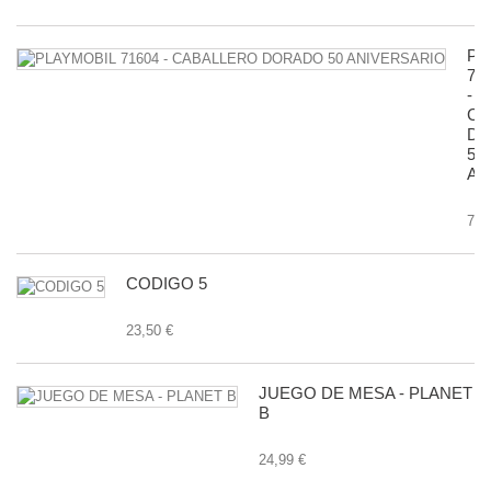
PL
71
-
CA
D
50
AN
7,9
CODIGO 5
23,50 €
JUEGO DE MESA - PLANET
B
24,99 €