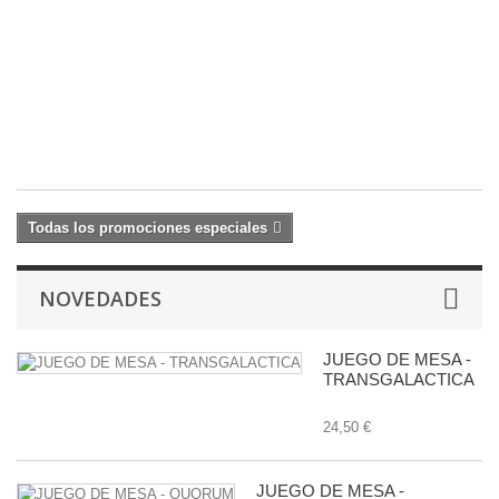
V
C
2
R
27
34
€
Todas los promociones especiales
NOVEDADES
JUEGO DE MESA -
TRANSGALACTICA
24,50 €
JUEGO DE MESA -