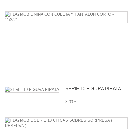
P
N
C
C
Y
P
C
-
11
1,
SERIE 10 FIGURA PIRATA
3,00 €
P
S
1
C