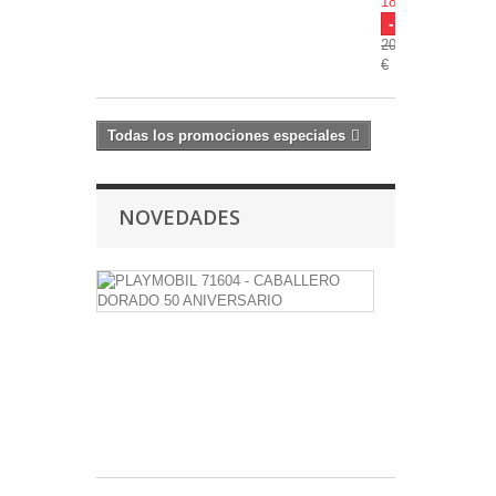
18,00 €
-10%
20,00
€
Todas los promociones especiales
NOVEDADES
PLAYMOBIL
71604
-
CABALLERO
DORADO
50
ANIVERSAR
7,99 €