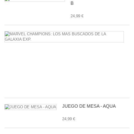
B
24,99 €
M
C
L
M
B
D
L
G
E
24
JUEGO DE MESA - AQUA
24,99 €