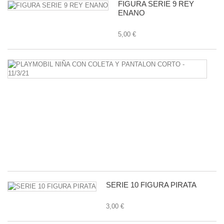
FIGURA SERIE 9 REY
ENANO
5,00 €
P
N
C
C
Y
P
C
-
11
1,
SERIE 10 FIGURA PIRATA
3,00 €