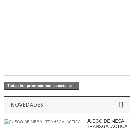
S
F
1
C
2
M
S
(L
20
25
€
Todas los promociones especiales
NOVEDADES
JUEGO DE MESA -
TRANSGALACTICA