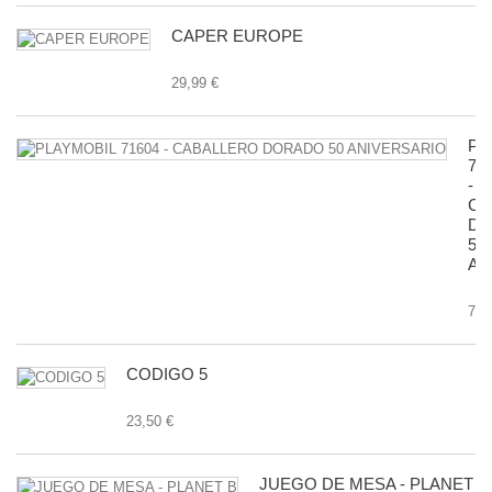
CAPER EUROPE
29,99 €
PL
71
-
CA
D
50
AN
7,9
CODIGO 5
23,50 €
JUEGO DE MESA - PLANET