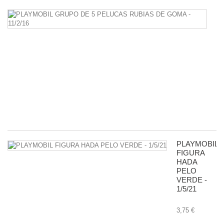
P
G
D
5
P
R
D
G
-
11
8,
PLAYMOBIL
FIGURA
HADA
PELO
VERDE -
1/5/21
3,75 €