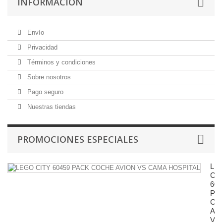
INFORMACIÓN
Envío
Privacidad
Términos y condiciones
Sobre nosotros
Pago seguro
Nuestras tiendas
PROMOCIONES ESPECIALES
LE
CI
604
PA
CO
AV
VS