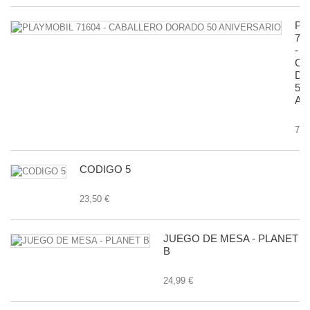
PL
71
-
CA
D
50
AN
7,9
CODIGO 5
23,50 €
JUEGO DE MESA - PLANET
B
24,99 €