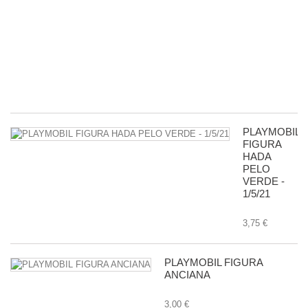
P
R
D
G
-
11
8,
PLAYMOBIL
FIGURA
HADA
PELO
VERDE -
1/5/21
3,75 €
PLAYMOBIL FIGURA
ANCIANA
3,00 €