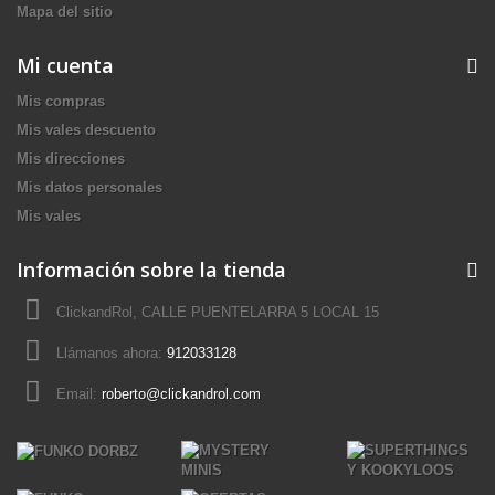
Mapa del sitio
Mi cuenta
Mis compras
Mis vales descuento
Mis direcciones
Mis datos personales
Mis vales
Información sobre la tienda
ClickandRol, CALLE PUENTELARRA 5 LOCAL 15
Llámanos ahora:
912033128
Email:
roberto@clickandrol.com