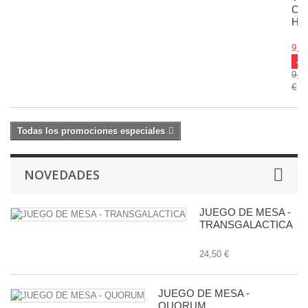
CA
HO
9,49
-5
9,9
€
Todas los promociones especiales
NOVEDADES
JUEGO DE MESA -
TRANSGALACTICA
24,50 €
JUEGO DE MESA -
QUORUM