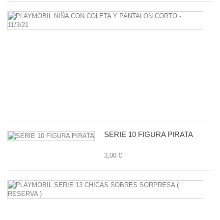
P
N
C
C
Y
P
C
-
11
1,
SERIE 10 FIGURA PIRATA
3,00 €
P
S
1
C
S