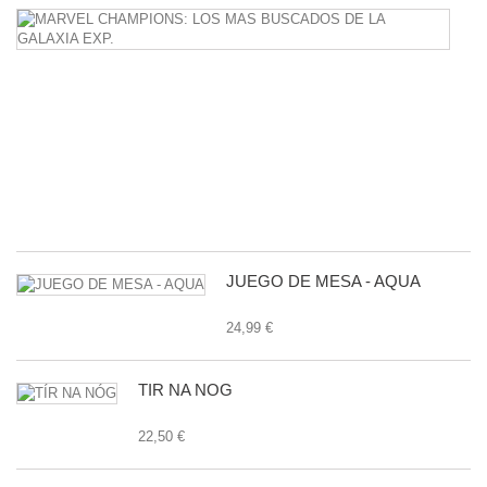
M
C
L
M
B
D
L
G
E
24
JUEGO DE MESA - AQUA
24,99 €
TÍR NA NÓG
22,50 €