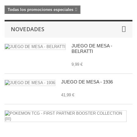
Todas los promociones especiales
NOVEDADES
JUEGO DE MESA -
BELRATTI
9,99 €
JUEGO DE MESA - 1936
41,99 €
P
T
-
F
P