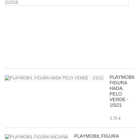
G
D
5
P
R
D
G
-
11
8,
PLAYMOBIL
FIGURA
HADA
PELO
VERDE -
1/5/21
3,75 €
PLAYMOBIL FIGURA