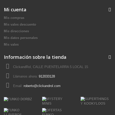
Mi cuenta
Mis compras
Mis vales descuento
Mis direcciones
Mis datos personales
Mis vales
Información sobre la tienda
ClickandRol, CALLE PUENTELARRA 5 LOCAL 15
Llámanos ahora:
912033128
Email:
roberto@clickandrol.com