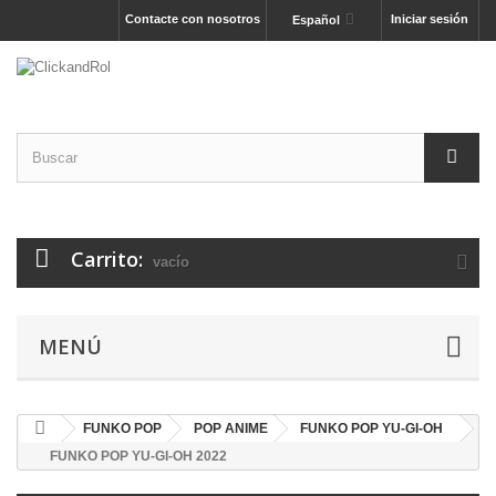
Contacte con nosotros
Iniciar sesión
Español
Carrito:
vacío
MENÚ
FUNKO POP
POP ANIME
FUNKO POP YU-GI-OH
FUNKO POP YU-GI-OH 2022