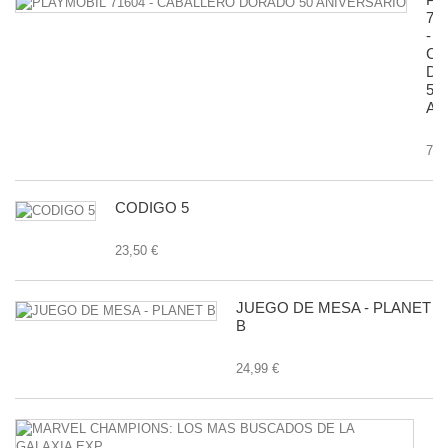
71
-
CA
D
50
AN
7,9
CODIGO 5
23,50 €
JUEGO DE MESA - PLANET
B
24,99 €
M
C