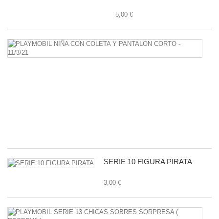
5,00 €
P
N
C
C
Y
P
C
-
11
1,
SERIE 10 FIGURA PIRATA
3,00 €
P