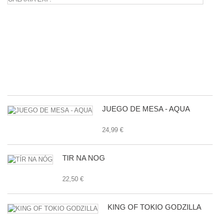
L
M
B
D
L
G
E
27
JUEGO DE MESA - AQUA
24,99 €
TÍR NA NÓG
22,50 €
KING OF TOKIO GODZILLA