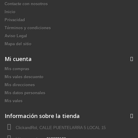
Contacte con nosotros
Inicio
Privacidad
Términos y condiciones
Aviso Legal
Mapa del sitio
Mi cuenta
Mis compras
Mis vales descuento
Mis direcciones
Mis datos personales
Mis vales
Información sobre la tienda
ClickandRol, CALLE PUENTELARRA 5 LOCAL 15