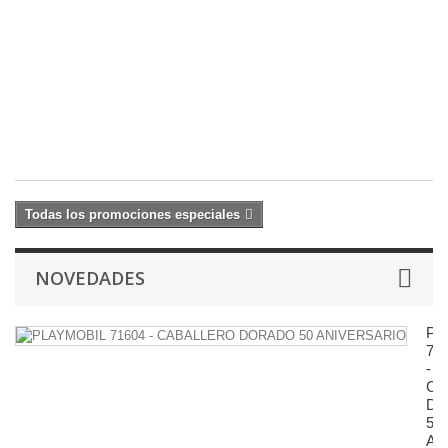
2
Q
1
C
22
27
€
Todas los promociones especiales
NOVEDADES
PL
71
-
CA
D
50
AN