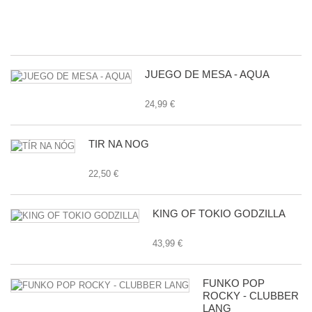
E
24
JUEGO DE MESA - AQUA
24,99 €
TÍR NA NÓG
22,50 €
KING OF TOKIO GODZILLA
43,99 €
FUNKO POP
ROCKY - CLUBBER
LANG