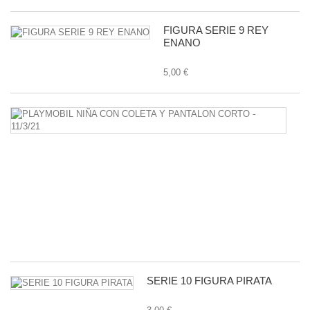
FIGURA SERIE 9 REY
ENANO
5,00 €
P
N
C
C
Y
P
C
-
11
1,
SERIE 10 FIGURA PIRATA