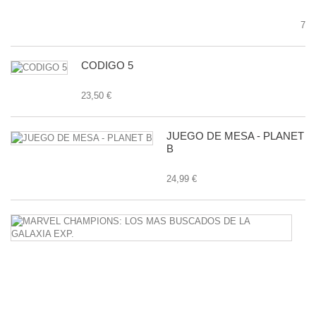
7,9
CODIGO 5
23,50 €
JUEGO DE MESA - PLANET
B
24,99 €
M
C
L
M
B
D
L
G