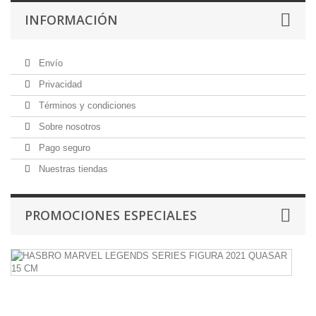
INFORMACIÓN
Envío
Privacidad
Términos y condiciones
Sobre nosotros
Pago seguro
Nuestras tiendas
PROMOCIONES ESPECIALES
H
M
L
S
F