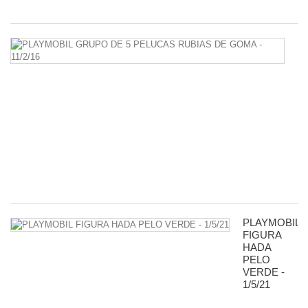
2,
P
G
D
5
P
R
D
G
-
11
8,
PLAYMOBIL
FIGURA
HADA
PELO
VERDE -
1/5/21