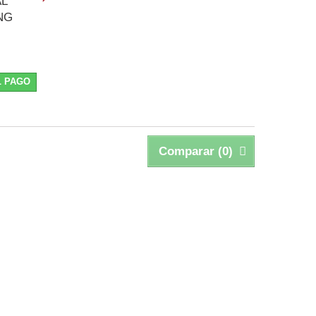
AL
NG
L PAGO
Comparar (
0
)