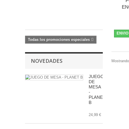
F
EN
41,99 €
42,99
€
ENVIO
Todas los promociones especiales
NOVEDADES
Mostrando 
JUEGO
DE
MESA
-
PLANET
B
24,99 €