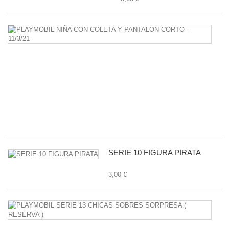
P
N
C
C
Y
P
C
-
11
1,
SERIE 10 FIGURA PIRATA
3,00 €
P
S
1