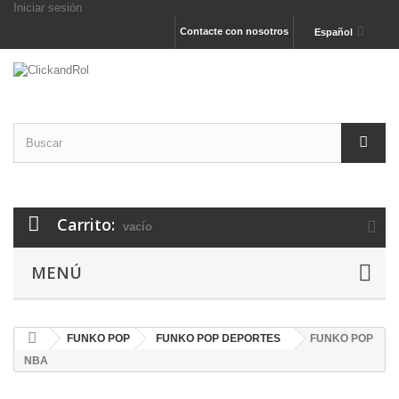
Iniciar sesión
Contacte con nosotros
Español
Carrito:
vacío
MENÚ
FUNKO POP
FUNKO POP DEPORTES
FUNKO POP
NBA