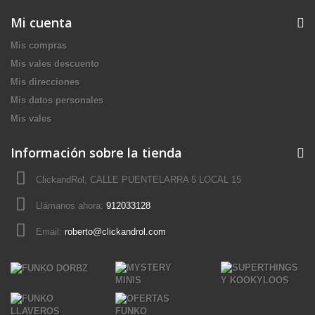
Mi cuenta
Mis compras
Mis vales descuento
Mis direcciones
Mis datos personales
Mis vales
Información sobre la tienda
ClickandRol, CALLE PUENTELARRA 5 LOCAL 15
Llámanos ahora:
912033128
Email:
roberto@clickandrol.com