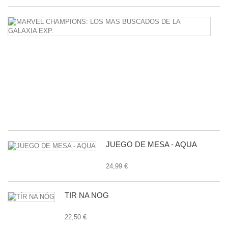
M
C
L
M
B
D
L
G
E
24
JUEGO DE MESA - AQUA
24,99 €
TÍR NA NÓG
22,50 €