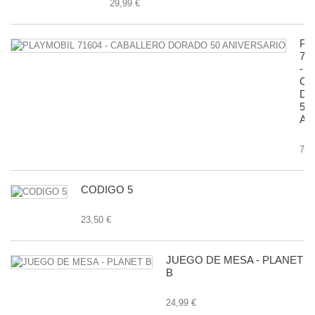
29,99 €
PL
71
-
CA
D
50
AN
7,9
CODIGO 5
23,50 €
JUEGO DE MESA - PLANET
B
24,99 €