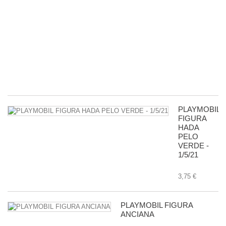
5
P
R
D
G
-
11
8,
PLAYMOBIL
FIGURA
HADA
PELO
VERDE -
1/5/21
3,75 €
PLAYMOBIL FIGURA
ANCIANA