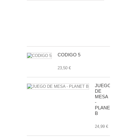
-
CABALLERO
DORADO
50
ANIVERSAR
7,99 €
CODIGO 5
23,50 €
JUEGO
DE
MESA
-
PLANET
B
24,99 €