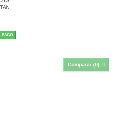
OYS
RTAN
L PAGO
Comparar (
0
)