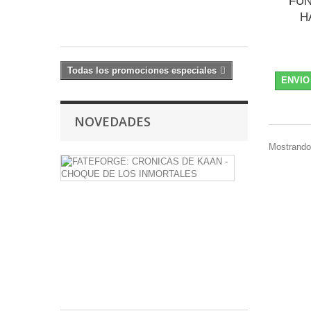
FU
9,50 €
11,50
H
€
Todas los promociones especiales
ENVIO
NOVEDADES
Mostrando 
FATEFORGE
CRONICAS
DE
KAAN
-
CHOQUE
DE
LOS
INMORTALE
38,99 €