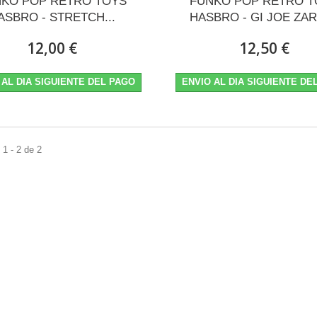
NKO POP RETRO TOYS
FUNKO POP RETRO T
ASBRO - STRETCH...
HASBRO - GI JOE ZA
12,00 €
12,50 €
 AL DIA SIGUIENTE DEL PAGO
ENVIO AL DIA SIGUIENTE DE
1 - 2 de 2
:
S