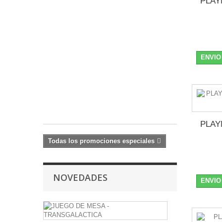
PLAY
Figura
2022
Mandalorian
Super
Commando
10
ENVIO
cm
16,79 €
-20%
20,99
€
PLAY
Todas los promociones especiales
NOVEDADES
ENVIO
JUEGO
DE