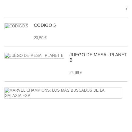
7,9
CODIGO 5
23,50 €
JUEGO DE MESA - PLANET
B
24,99 €
M
C
L
M
B
D
L
G
E