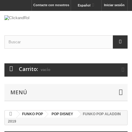
Contacte con nosotros
Iniciar sesión
Español
Carrito:
vacío
MENÚ
FUNKO POP
POP DISNEY
FUNKO POP ALADDIN
2019