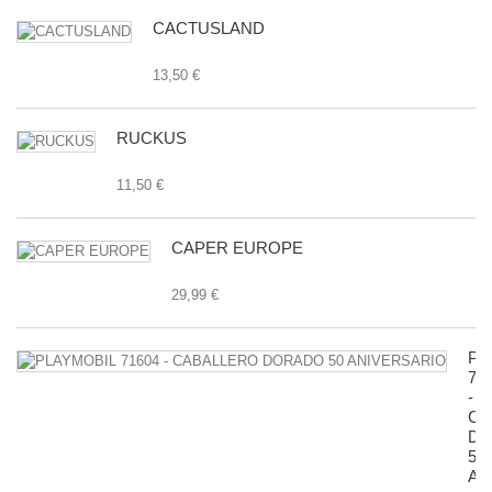
CACTUSLAND
13,50 €
RUCKUS
11,50 €
CAPER EUROPE
29,99 €
PL
71
-
CA
D
50
AN