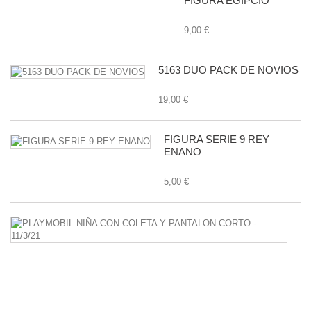
FIGURA EGIPCIO
9,00 €
5163 DUO PACK DE NOVIOS
19,00 €
FIGURA SERIE 9 REY
ENANO
5,00 €
P
N
C
C
Y
P
C
-