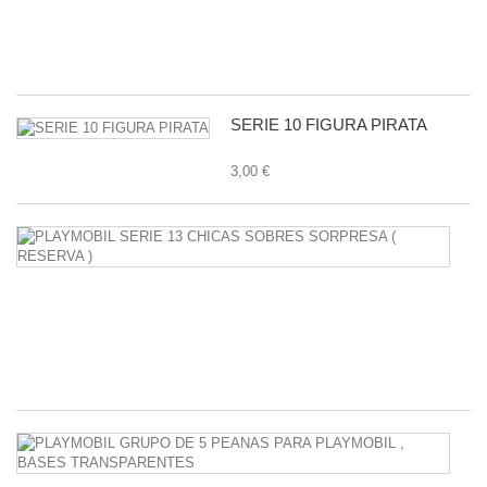
11
1,
SERIE 10 FIGURA PIRATA
3,00 €
P
S
1
C
S
S
38
P
G
D