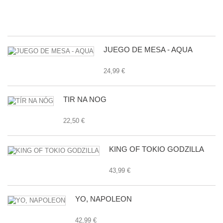
24
JUEGO DE MESA - AQUA
24,99 €
TÍR NA NÓG
22,50 €
KING OF TOKIO GODZILLA
43,99 €
YO, NAPOLEON
42,99 €