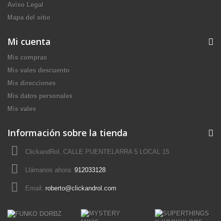
Aviso Legal
Mapa del sitio
Mi cuenta
Mis compras
Mis vales descuento
Mis direcciones
Mis datos personales
Mis vales
Información sobre la tienda
ClickandRol, CALLE PUENTELARRA 5 LOCAL 15
Llámanos ahora:
912033128
Email:
roberto@clickandrol.com