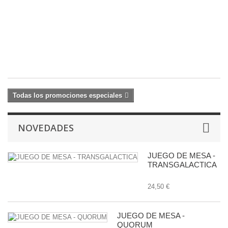
-
K
C
9,
10
€
Todas los promociones especiales
NOVEDADES
JUEGO DE MESA -
TRANSGALACTICA
24,50 €
JUEGO DE MESA -
QUORUM