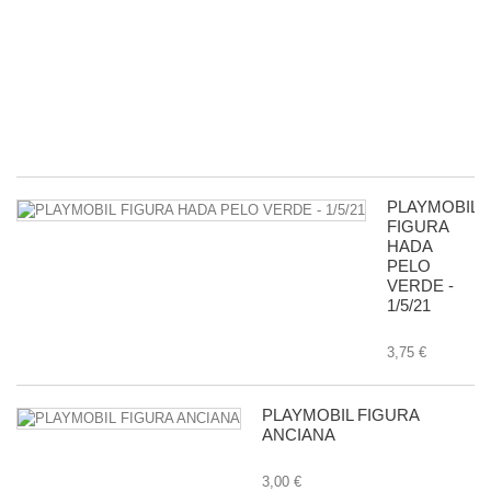
R
D
G
-
11
8,
PLAYMOBIL
FIGURA
HADA
PELO
VERDE -
1/5/21
3,75 €
PLAYMOBIL FIGURA
ANCIANA
3,00 €