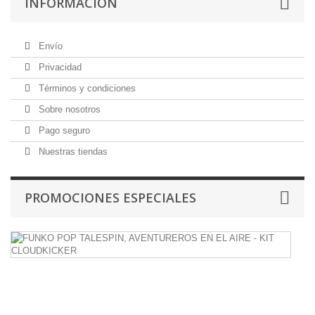
INFORMACIÓN
Envío
Privacidad
Términos y condiciones
Sobre nosotros
Pago seguro
Nuestras tiendas
PROMOCIONES ESPECIALES
F
P
T
A
E
E
A