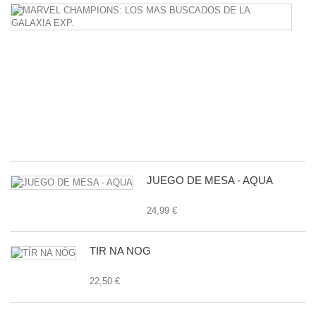
M
C
L
M
B
D
L
G
E
24
JUEGO DE MESA - AQUA
24,99 €
TÍR NA NÓG
22,50 €