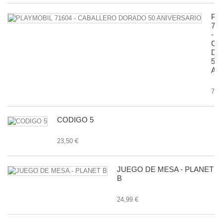
PL
71
-
CA
D
50
AN
7,9
CODIGO 5
23,50 €
JUEGO DE MESA - PLANET
B
24,99 €