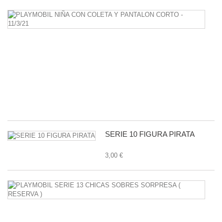
P
N
C
C
Y
P
C
-
11
1,
SERIE 10 FIGURA PIRATA
3,00 €
P
S
1
C
S