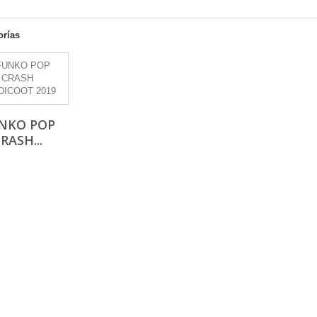
orías
NKO POP
RASH...