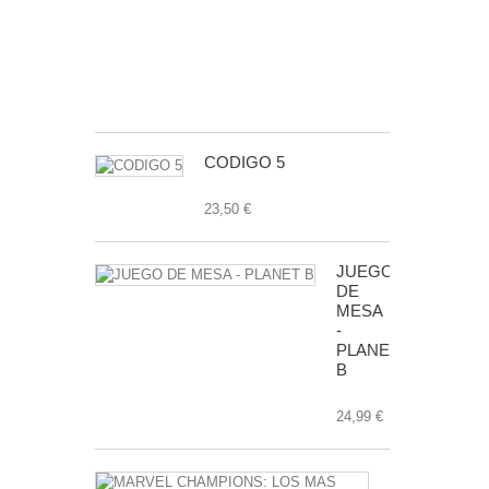
DORADO
50
ANIVERSAR
7,99 €
CODIGO 5
23,50 €
JUEGO
DE
MESA
-
PLANET
B
24,99 €
MARVEL