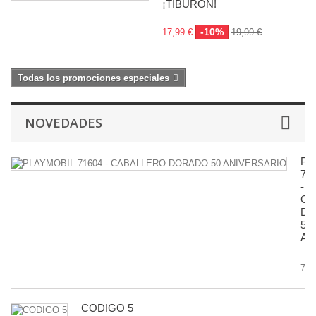
¡TIBURÓN!
-10%
17,99 €
19,99 €
Todas los promociones especiales
NOVEDADES
PL
71
-
CA
D
50
AN
7,9
CODIGO 5