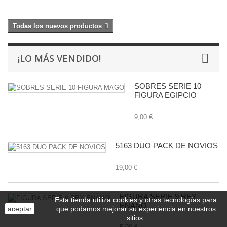
Todas los nuevos productos
¡LO MÁS VENDIDO!
SOBRES SERIE 10
FIGURA EGIPCIO
9,00 €
5163 DUO PACK DE NOVIOS
19,00 €
FIGURA SERIE 9 REY
Esta tienda utiliza cookies y otras tecnologías para
ENANO
aceptar
que podamos mejorar su experiencia en nuestros
sitios.