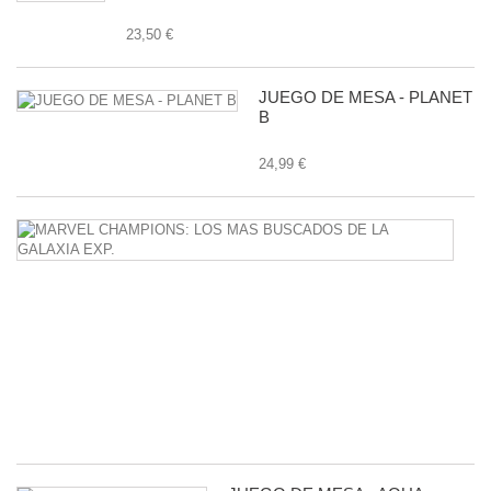
23,50 €
JUEGO DE MESA - PLANET
B
24,99 €
M
C
L
M
B
D
L
G
E
24