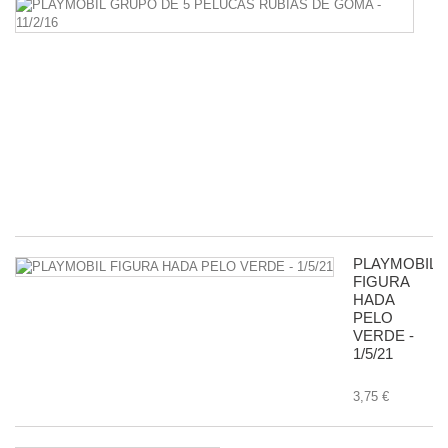
P
G
D
5
P
R
D
G
-
11
8,
PLAYMOBIL
FIGURA
HADA
PELO
VERDE -
1/5/21
3,75 €