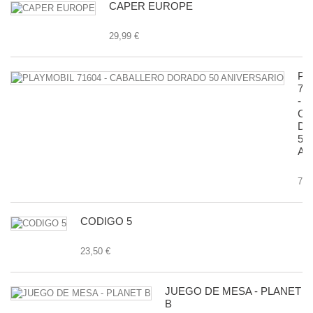
CAPER EUROPE
29,99 €
PL
71
-
CA
D
50
AN
7,9
CODIGO 5
23,50 €
JUEGO DE MESA - PLANET
B