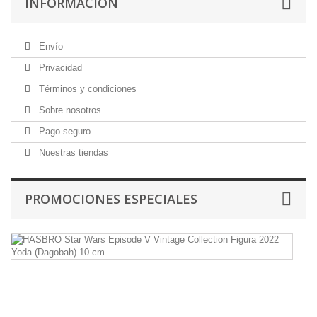
INFORMACIÓN
Envío
Privacidad
Términos y condiciones
Sobre nosotros
Pago seguro
Nuestras tiendas
PROMOCIONES ESPECIALES
H
St
W
E
V
Vi
Co