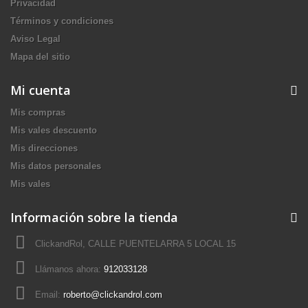
Privacidad
Términos y condiciones
Aviso Legal
Mapa del sitio
Mi cuenta
Mis compras
Mis vales descuento
Mis direcciones
Mis datos personales
Mis vales
Información sobre la tienda
ClickandRol, CALLE PUENTELARRA 5 LOCAL 15
Llámanos ahora:
912033128
Email:
roberto@clickandrol.com