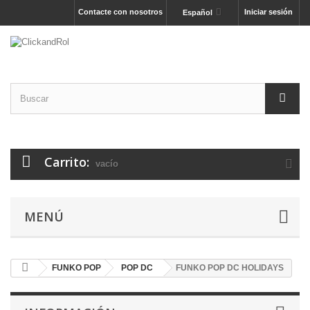
Contacte con nosotros
Iniciar sesión
Español
Carrito:
vacío
MENÚ
FUNKO POP
POP DC
FUNKO POP DC HOLIDAYS