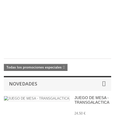
Fi
2
Y
(
1
c
17
20
€
Todas los promociones especiales
NOVEDADES
JUEGO DE MESA -
TRANSGALACTICA
24,50 €