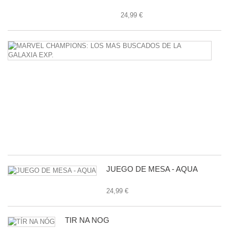
24,99 €
M
C
L
M
B
D
L
G
E
24
JUEGO DE MESA - AQUA
24,99 €
TÍR NA NÓG