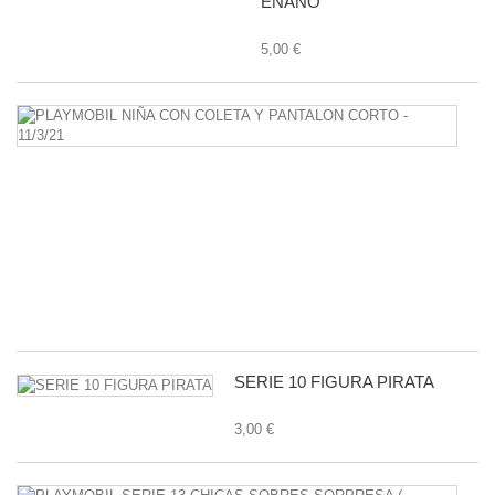
ENANO
5,00 €
P
N
C
C
Y
P
C
-
11
1,
SERIE 10 FIGURA PIRATA
3,00 €
P