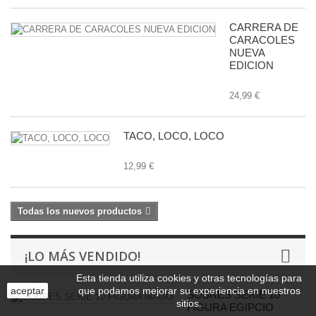
CARRERA DE
CARACOLES
NUEVA
EDICION
24,99 €
TACO, LOCO, LOCO
12,99 €
Todas los nuevos productos
¡LO MÁS VENDIDO!
Esta tienda utiliza cookies y otras tecnologías para
aceptar
que podamos mejorar su experiencia en nuestros
SOBRES SERIE 10
sitios.
FIGURA EGIPCIO