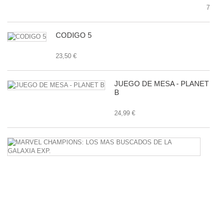
7,9
CODIGO 5
23,50 €
JUEGO DE MESA - PLANET
B
24,99 €
M
C
L
M
B
D
L
G
E