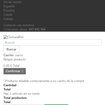
Iniciar sesión
Español
Español
Català
Galego
Contacte con nosotros
Llámanos ahora:
647 641 544
Buscar
Carrito:
vacío
Ningún producto
0,00 €
Total
Confirmar
Producto añadido correctamente a su carrito de la compra
Cantidad
Total
Hay 1 artículo en su cesta.
Total productos:
Total