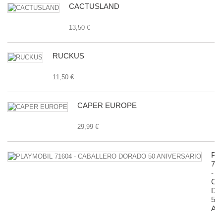
CACTUSLAND
13,50 €
RUCKUS
11,50 €
CAPER EUROPE
29,99 €
PL
71
-
CA
D
50
AN