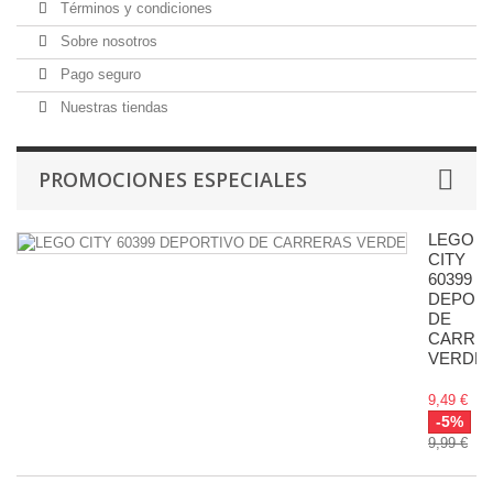
Términos y condiciones
Sobre nosotros
Pago seguro
Nuestras tiendas
PROMOCIONES ESPECIALES
LEGO
CITY
60399
DEPOR
DE
CARRE
VERDE
9,49 €
-5%
9,99 €