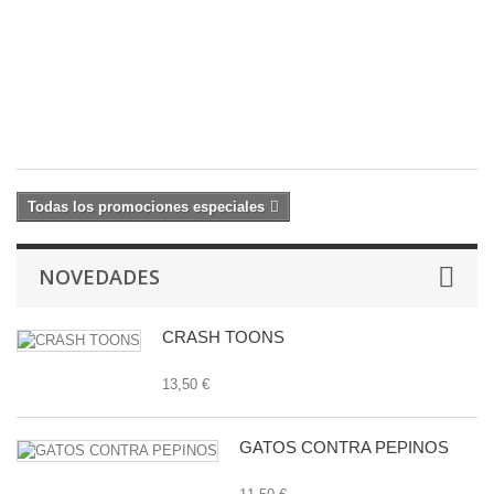
-
R
C
9,
10
€
Todas los promociones especiales
NOVEDADES
CRASH TOONS
13,50 €
GATOS CONTRA PEPINOS