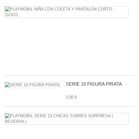
P
N
C
C
Y
P
C
-
11
1,
SERIE 10 FIGURA PIRATA
3,00 €
P
S
1
C
S