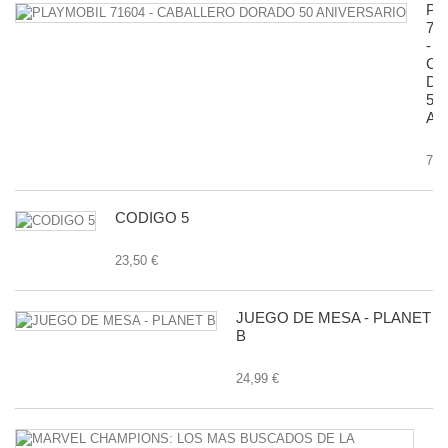
PL
71
-
CA
D
50
AN
7,9
CODIGO 5
23,50 €
JUEGO DE MESA - PLANET
B
24,99 €
M