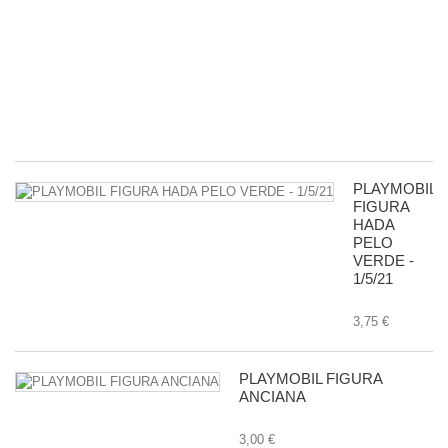
R
D
G
-
11
8,
PLAYMOBIL
FIGURA
HADA
PELO
VERDE -
1/5/21
3,75 €
PLAYMOBIL FIGURA
ANCIANA
3,00 €