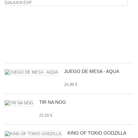
C
L
M
B
D
L
G
E
24
JUEGO DE MESA - AQUA
24,99 €
TÍR NA NÓG
22,50 €
KING OF TOKIO GODZILLA