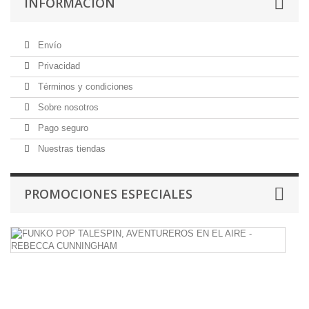
INFORMACIÓN
Envío
Privacidad
Términos y condiciones
Sobre nosotros
Pago seguro
Nuestras tiendas
PROMOCIONES ESPECIALES
F
P
T
A
E
E
A