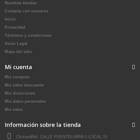
Nuestras tiendas
Contacte con nosotros
Inicio
Privacidad
Términos y condiciones
Aviso Legal
Mapa del sitio
Mi cuenta
Mis compras
Mis vales descuento
Mis direcciones
Mis datos personales
Mis vales
Información sobre la tienda
ClickandRol, CALLE PUENTELARRA 5 LOCAL 15