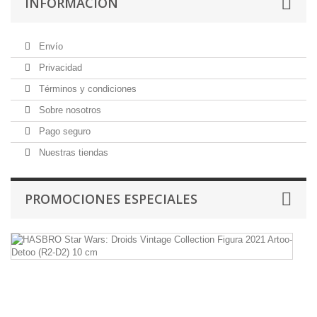
INFORMACIÓN
Envío
Privacidad
Términos y condiciones
Sobre nosotros
Pago seguro
Nuestras tiendas
PROMOCIONES ESPECIALES
H
St
W
Dr
Vi
Co
Fi