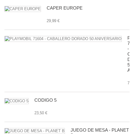
CAPER EUROPE
29,99 €
PL
71
-
CA
D
50
AN
7,9
CODIGO 5
23,50 €
JUEGO DE MESA - PLANET