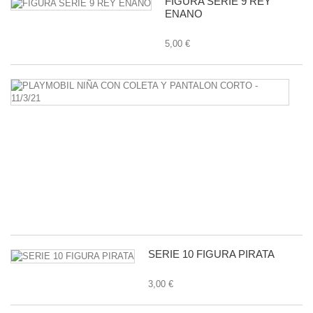
FIGURA SERIE 9 REY
ENANO
5,00 €
P
N
C
C
Y
P
C
-
11
1,
SERIE 10 FIGURA PIRATA
3,00 €