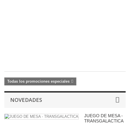
2
Ar
D
(R
D
1
c
23
27
€
Todas los promociones especiales
NOVEDADES
JUEGO DE MESA -
TRANSGALACTICA