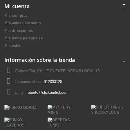
Mi cuenta
Mis compras
Mis vales descuento
Mis direcciones
Mis datos personales
Mis vales
Información sobre la tienda
ClickandRol, CALLE PUENTELARRA 5 LOCAL 15
Llámanos ahora:
912033128
Email:
roberto@clickandrol.com