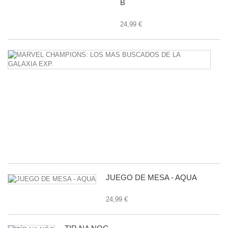
B
24,99 €
M
C
L
M
B
D
L
G
E
24
JUEGO DE MESA - AQUA
24,99 €