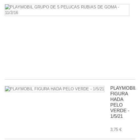
P
G
D
5
P
R
D
G
-
11
8,
PLAYMOBIL
FIGURA
HADA
PELO
VERDE -
1/5/21
3,75 €