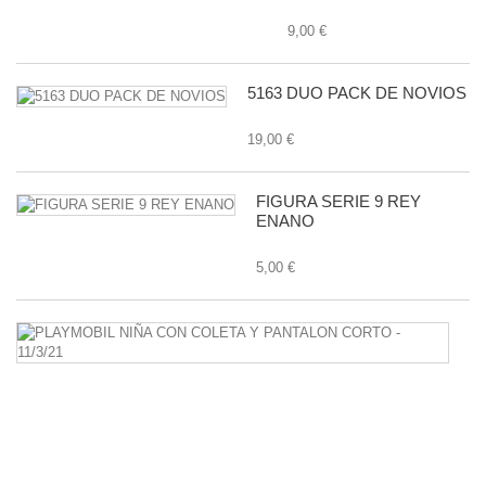
9,00 €
5163 DUO PACK DE NOVIOS
19,00 €
FIGURA SERIE 9 REY
ENANO
5,00 €
P
N
C
C
Y
P
C
-
11