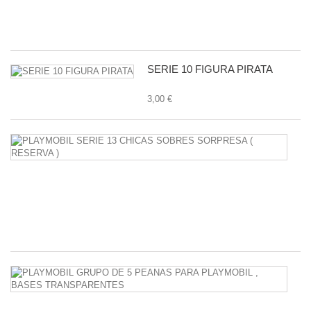
1,
SERIE 10 FIGURA PIRATA
3,00 €
P
S
1
C
S
S
38
P
G
D
5