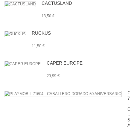
CACTUSLAND
13,50 €
RUCKUS
11,50 €
CAPER EUROPE
29,99 €
PL
71
-
CA
D
50
AN