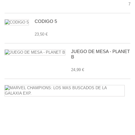
7,9
CODIGO 5
23,50 €
JUEGO DE MESA - PLANET
B
24,99 €
M
C
L
M
B
D
L
G
E