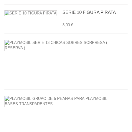
SERIE 10 FIGURA PIRATA
3,00 €
P
S
1
C
S
S
38
P
G
D
5
P
P
P