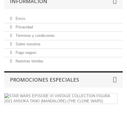
INFORMACIÓN
Envío
Privacidad
Términos y condiciones
Sobre nosotros
Pago seguro
Nuestras tiendas
PROMOCIONES ESPECIALES
H
S
W
E
VI
V
C