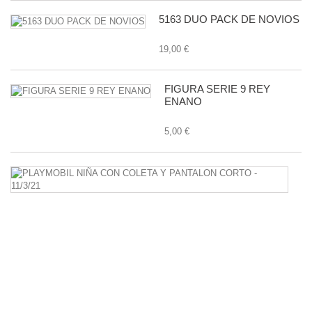
5163 DUO PACK DE NOVIOS
19,00 €
FIGURA SERIE 9 REY
ENANO
5,00 €
P
N
C
C
Y
P
C
-
11
1,