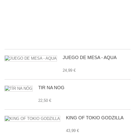
M
B
D
L
G
E
24
JUEGO DE MESA - AQUA
24,99 €
TÍR NA NÓG
22,50 €
KING OF TOKIO GODZILLA
43,99 €