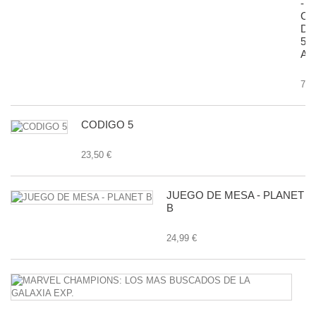
-
CA
D
50
AN
7,9
CODIGO 5
23,50 €
JUEGO DE MESA - PLANET
B
24,99 €
M
C
L