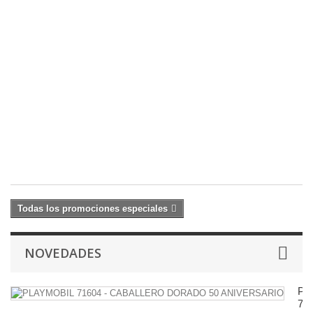
F
2
A
T
(
(
C
W
21
24
€
Todas los promociones especiales
NOVEDADES
PL
71