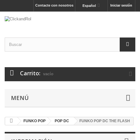
Contacte con nosotros
Iniciar sesión
Español
Carrito:
vacío
MENÚ
FUNKO POP
POP DC
FUNKO POP DC THE FLASH