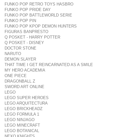
FUNKO POP RETRO TOYS HASBRO
FUNKO POP PRIDE DAY
FUNKO POP BATTLEWORLD SERIE
FUNKO POP PIN
FUNKO POP KPOP DEMON HUNTERS
FIGURAS BANPRESTO
Q POSKET - HARRY POTTER
Q POSKET - DISNEY
DOCTOR STONE
NARUTO
DEMON SLAYER
THAT TIME I GET REINCARNATED AS A SMILE
MY HERO ACADEMIA
ONE PIECE
DRAGONBALL Z
SWORD ART ONLINE
LEGO
LEGO SUPER HEROES
LEGO ARQUITECTURA
LEGO BRICKHEADZ
LEGO FORMULA 1
LEGO NINJAGO
LEGO MINECRAFT
LEGO BOTANICAL
NEXO KNIGHTS