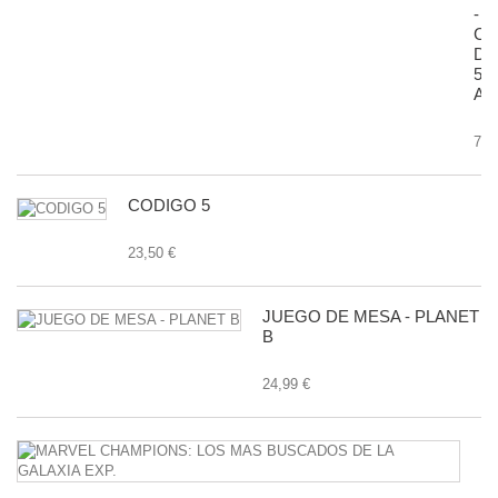
-
CA
D
50
AN
7,9
CODIGO 5
23,50 €
JUEGO DE MESA - PLANET
B
24,99 €
M
C
L