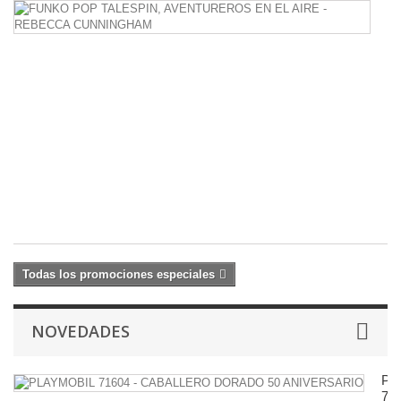
F
P
T
A
E
E
A
-
R
C
9,
10
€
Todas los promociones especiales
NOVEDADES
PL
71