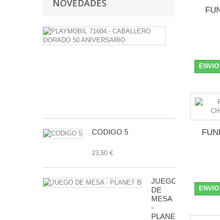
NOVEDADES
FU
PLAYMOBIL
71604
-
CABALLERO
DORADO
ENVIO
50
ANIVERSAR
7,99 €
CODIGO 5
FUNK
23,50 €
JUEGO
ENVIO
DE
MESA
-
PLANET