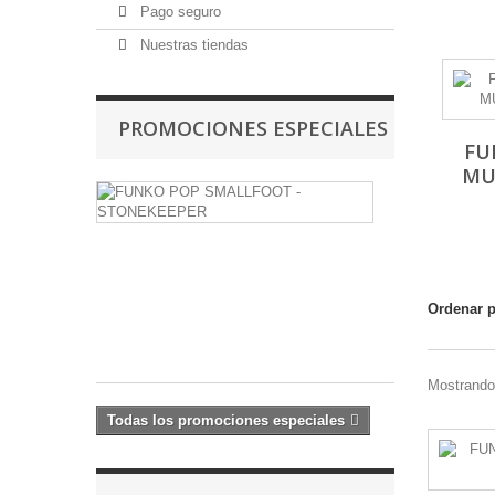
Pago seguro
Nuestras tiendas
PROMOCIONES ESPECIALES
FU
MU
FUNKO
POP
SMALLFOOT
-
STONEKEE
Ordenar 
9,99 €
12,00
€
Mostrando 
Todas los promociones especiales