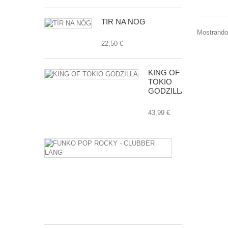
TÍR NA NÓG
Mostrando 
22,50 €
KING OF
TOKIO
GODZILLA
43,99 €
FUNKO
POP
ROCKY
-
CLUBBER
LANG
17,99 €