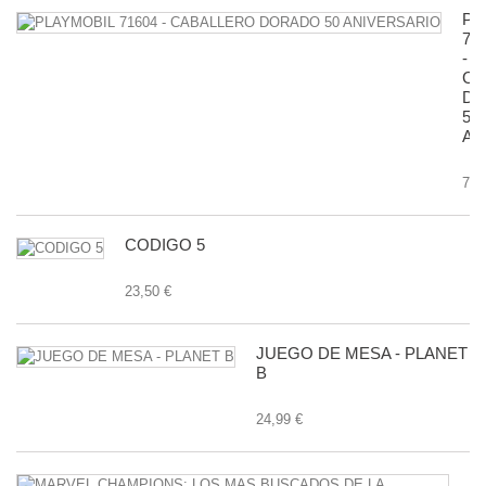
PL
71
-
CA
D
50
AN
7,9
CODIGO 5
23,50 €
JUEGO DE MESA - PLANET
B
24,99 €
M