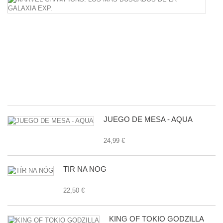
C
L
M
B
D
L
G
E
24
JUEGO DE MESA - AQUA
24,99 €
TÍR NA NÓG
22,50 €
KING OF TOKIO GODZILLA