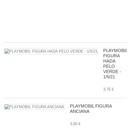
R
D
G
-
11
8,
PLAYMOBIL
FIGURA
HADA
PELO
VERDE -
1/5/21
3,75 €
PLAYMOBIL FIGURA
ANCIANA
3,00 €