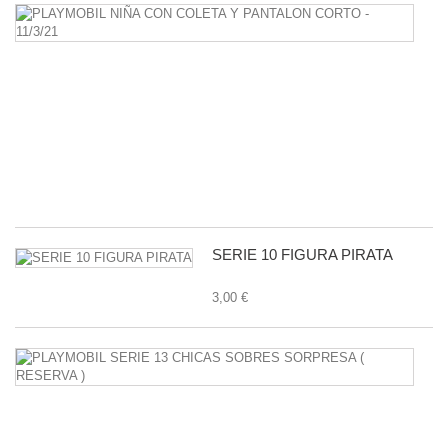
P
N
C
C
Y
P
C
-
11
1,
SERIE 10 FIGURA PIRATA
3,00 €
P
S
1
C
S
S