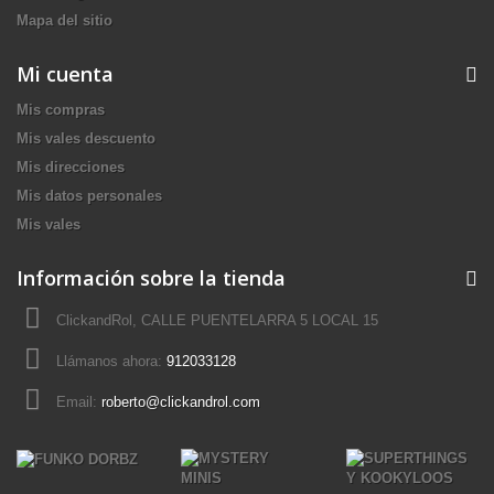
Mapa del sitio
Mi cuenta
Mis compras
Mis vales descuento
Mis direcciones
Mis datos personales
Mis vales
Información sobre la tienda
ClickandRol, CALLE PUENTELARRA 5 LOCAL 15
Llámanos ahora:
912033128
Email:
roberto@clickandrol.com