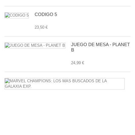
CODIGO 5
23,50 €
JUEGO DE MESA - PLANET
B
24,99 €
M
C
L
M
B
D
L
G
E