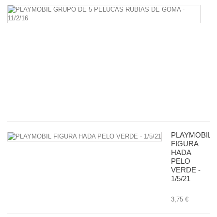
P
G
D
5
P
R
D
G
-
11
8,
PLAYMOBIL
FIGURA
HADA
PELO
VERDE -
1/5/21
3,75 €