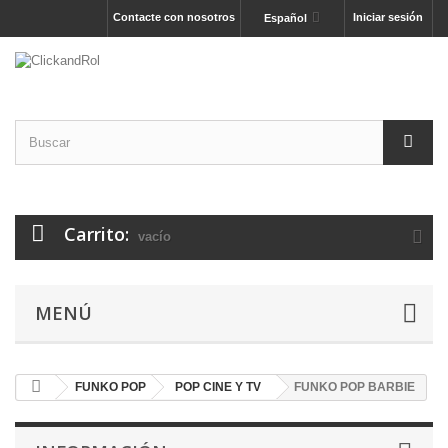
Contacte con nosotros
Iniciar sesión
Español
Carrito:
vacío
MENÚ
FUNKO POP
POP CINE Y TV
FUNKO POP BARBIE