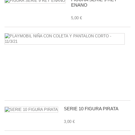
ENANO
5,00 €
P
N
C
C
Y
P
C
-
11
1,
SERIE 10 FIGURA PIRATA
3,00 €