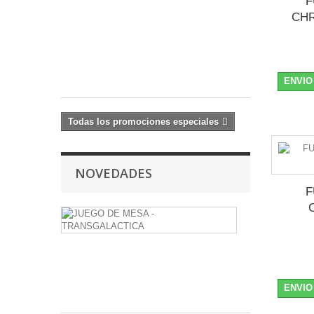
F
RB20
CHR
F1
25,99 €
26,99
€
ENVIO
Todas los promociones especiales
NOVEDADES
F
JUEGO
DE
MESA
-
TRANSGALA
ENVIO
24,50 €