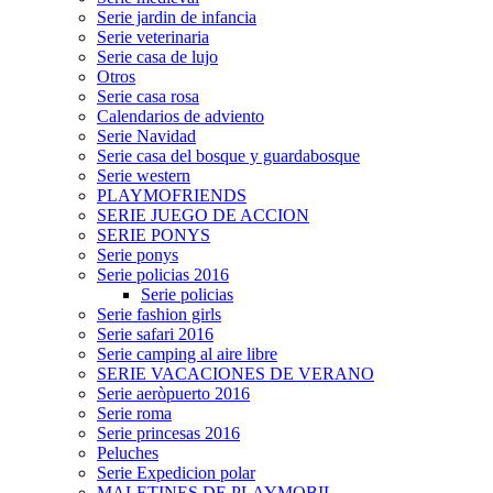
Serie jardin de infancia
Serie veterinaria
Serie casa de lujo
Otros
Serie casa rosa
Calendarios de adviento
Serie Navidad
Serie casa del bosque y guardabosque
Serie western
PLAYMOFRIENDS
SERIE JUEGO DE ACCION
SERIE PONYS
Serie ponys
Serie policias 2016
Serie policias
Serie fashion girls
Serie safari 2016
Serie camping al aire libre
SERIE VACACIONES DE VERANO
Serie aeròpuerto 2016
Serie roma
Serie princesas 2016
Peluches
Serie Expedicion polar
MALETINES DE PLAYMOBIL