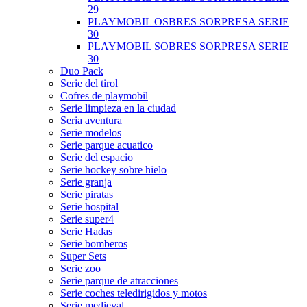
29
PLAYMOBIL OSBRES SORPRESA SERIE
30
PLAYMOBIL SOBRES SORPRESA SERIE
30
Duo Pack
Serie del tirol
Cofres de playmobil
Serie limpieza en la ciudad
Seria aventura
Serie modelos
Serie parque acuatico
Serie del espacio
Serie hockey sobre hielo
Serie granja
Serie piratas
Serie hospital
Serie super4
Serie Hadas
Serie bomberos
Super Sets
Serie zoo
Serie parque de atracciones
Serie coches teledirigidos y motos
Serie medieval