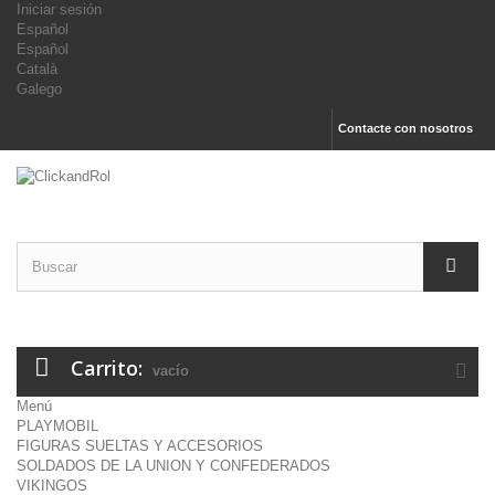
Iniciar sesión
Español
Español
Català
Galego
Contacte con nosotros
Carrito:
vacío
Menú
PLAYMOBIL
FIGURAS SUELTAS Y ACCESORIOS
SOLDADOS DE LA UNION Y CONFEDERADOS
VIKINGOS