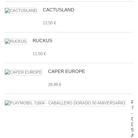
CACTUSLAND
13,50 €
RUCKUS
11,50 €
CAPER EUROPE
29,99 €
PL
71
-
CA
D
50
AN