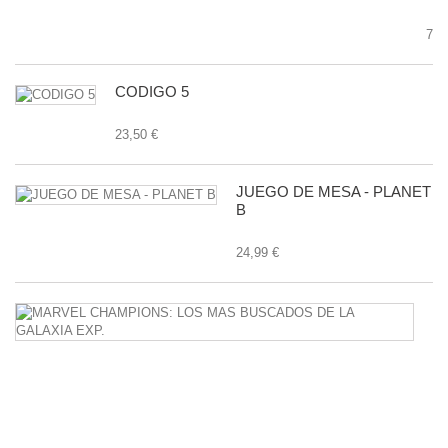
7,9
CODIGO 5
23,50 €
JUEGO DE MESA - PLANET
B
24,99 €
M
C
L
M
B
D
L
G