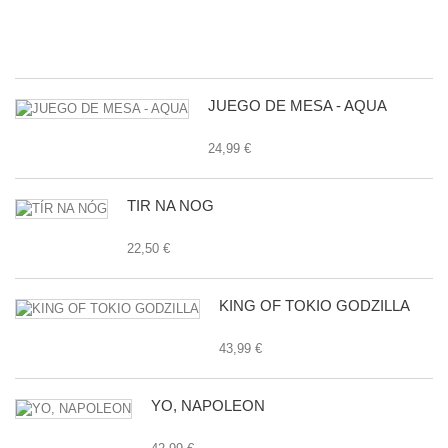
E
24
JUEGO DE MESA - AQUA
24,99 €
TÍR NA NÓG
22,50 €
KING OF TOKIO GODZILLA
43,99 €
YO, NAPOLEON